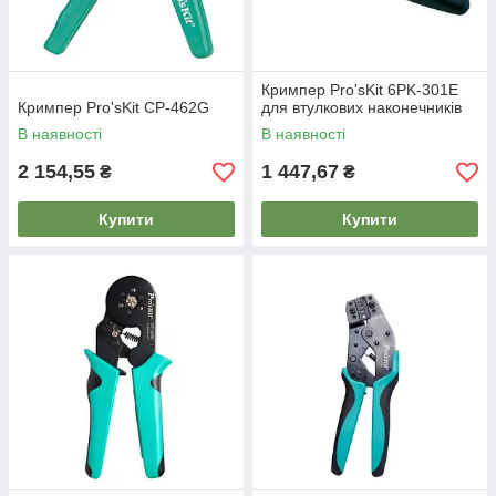
Кримпер Pro'sKit 6PK-301E
Кримпер Pro'sKit CP-462G
для втулкових наконечників
В наявності
В наявності
2 154,55
1 447,67
₴
₴
Купити
Купити