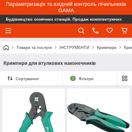
Параметризація та вхідний контроль лічильників
GAMA
Будівництво сонячних станцій. Продаж комплектуючих
Товари та послуги
ІНСТРУМЕНТИ
Кримпери
Кри
Кримпери для втулкових наконечників
Сортування
0
Фільтри