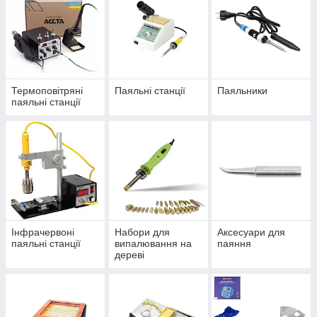
Термовоздушні станції (Hot Air)
Флюси, припої, підставки, насадки та аксесуари
Весь інструмент забезпечує
точність пайки
, стабільну
роботу і
тривалий термін служби
, що особливо важливо
для
повсякденного використання
в сервісних центрах і
майстернях.
Термоповітряні
Паяльні станції
Пaяльники
паяльні станції
Інфрачервоні
Набори для
Аксесуари для
паяльні станції
випалювання на
паяння
дереві