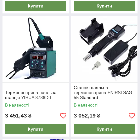
Купити
Купити
Станція паяльна
Термоповітряна паяльна
термоповітряна FNIRSI SAG-
станція YIHUA 8786D-I
55 Standard
В наявності
В наявності
3 451,43
3 052,19
₴
₴
Купити
Купити