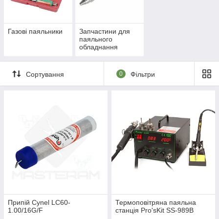
Газові паяльники
Запчастини для
паяльного
обладнання
Сортування
0
Фільтри
Припій Cynel LC60-
Термоповітряна паяльна
1.00/16G/F
станція Pro'sKit SS-989B