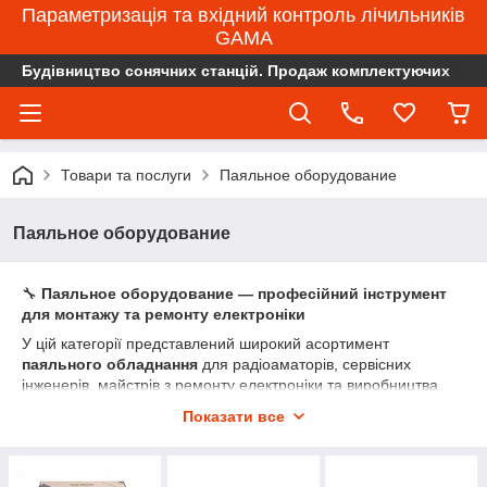
Параметризація та вхідний контроль лічильників
GAMA
Будівництво сонячних станцій. Продаж комплектуючих
Товари та послуги
Паяльное оборудование
Паяльное оборудование
🔧
Паяльное оборудование — професійний інструмент
для монтажу та ремонту електроніки
У цій категорії представлений широкий асортимент
паяльного обладнання
для радіоаматорів, сервісних
інженерів, майстрів з ремонту електроніки та виробництва.
Ми пропонуємо:
Показати все
Паяльні станції з регулюванням температури
Паяльники різної потужності