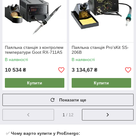
Паяльна станція з контролем
Паяльна станція Pro'sKit SS-
температури Goot RX-711AS
206B
В наявності
В наявності
10 534
3 134,67
₴
₴
Купити
Купити
Показати ще
1
/ 12
✅
Чому варто купити у ProEnergo: