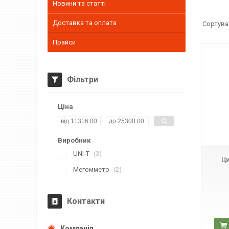
Новини та статті
Доставка та оплата
Прайси
Фільтри
Ціна
UT620A
Виробник
UNI-T
3
Ц
Мегомметр
2
Контакти