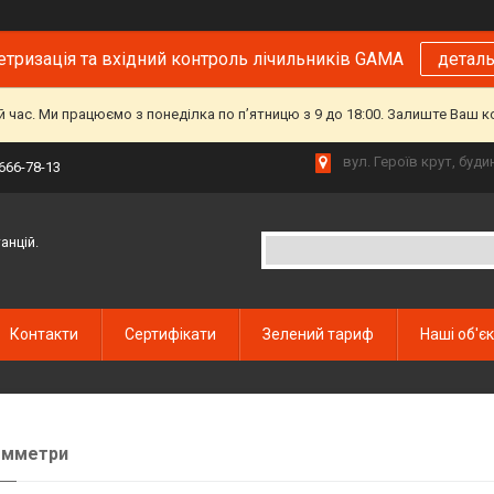
тризація та вхідний контроль лічильників GAMA
детал
й час. Ми працюємо з понеділка по пʼятницю з 9 до 18:00. Залиште Ваш 
вул. Героїв крут, буд
 666-78-13
анцій.
Контакти
Сертифікати
Зелений тариф
Наші об'є
омметри