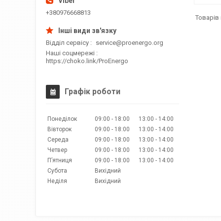
+380976668813
Відділ сервісу
service@proenergo.org
Наші соцмережі
https://choko.link/ProEnergo
Графік роботи
Понеділок
09:00
18:00
13:00
14:00
Вівторок
09:00
18:00
13:00
14:00
Середа
09:00
18:00
13:00
14:00
Четвер
09:00
18:00
13:00
14:00
Пʼятниця
09:00
18:00
13:00
14:00
Субота
Вихідний
Неділя
Вихідний