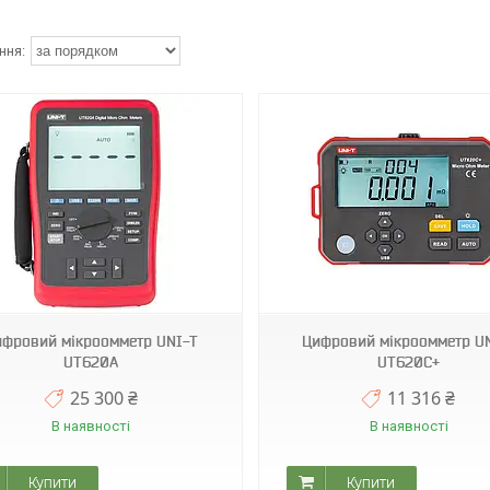
UT620C+
ифровий мікроомметр UNI-T
Цифровий мікроомметр U
UT620A
UT620C+
25 300 ₴
11 316 ₴
В наявності
В наявності
Купити
Купити