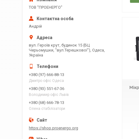
ТОВ "ПРОЕНЕРГО"
Андрій
вул. Героїв крут, будинок 15 (БЦ
Черьомушки, "вул.Терешкової"), Одеса,
Україна
+380 (97) 666-88-13
Дмитро офіс Одеса
Мік
+380 (93) 551-67-36
Володимир офіс Львів
+380 (68) 666-78-13
Олена стабілізатори
https://shop.proenergo.org