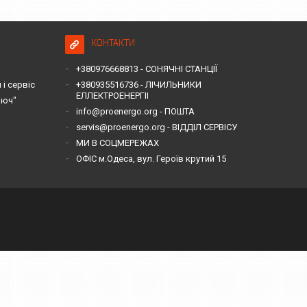
КОНТАКТИ
+380976668813 - СОНЯЧНІ СТАНЦІЇ
і сервіс
+380935516736 - ЛІЧИЛЬНИКИ
ЕЛЛЕКТРОЕНЕРГІІ
люч"
info@proenergo.org - ПОШТА
servis@proenergo.org - ВІДДІЛ СЕРВІСУ
МИ В СОЦМЕРЕЖАХ
ОФІС м.Одеса, вул. Героїв крутий 15