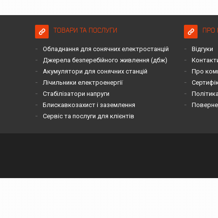
ТОВАРИ ТА ПОСЛУГИ
ПРО 
Обладнання для сонячних електростанцій
Відгуки
Джерела безперебійного живлення (дбж)
Контакт
Акумулятори для сонячних станцій
Про ком
Лічильники електроенергії
Сертифі
Стабілізатори напруги
Політика
Блискавкозахист і заземлення
Повернен
Сервіс та послуги для клієнтів