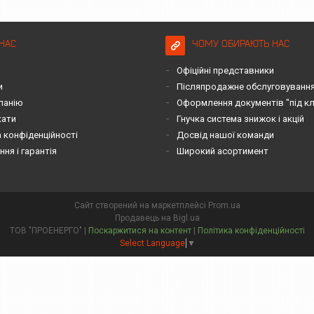
НАС
ЧОМУ ОБИРАЮТЬ НАС
Офіційні представники
и
Післяпродажне обслуговування 
панію
Оформлення документів "під к
кати
Гнучка система знижок і акцій
 конфіденційності
Досвід нашої команди
ня і гарантія
Широкий асортимент
Сайт створений на маркетплейсі
Prom.ua
Продавець на Bigl.ua
ТОВ "ПРОЕНЕРГО" |
Поскаржитися на контент
|
Політика конфіденційності
Select Language
▼