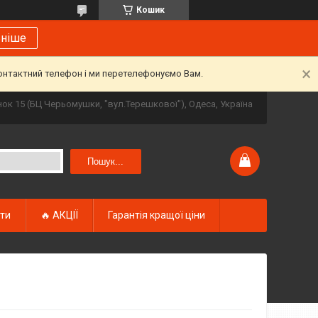
Кошик
ьніше
контактний телефон і ми перетелефонуємо Вам.
инок 15 (БЦ Черьомушки, "вул.Терешкової"), Одеса, Україна
Пошук...
кти
🔥 АКЦІЇ
Гарантія кращої ціни