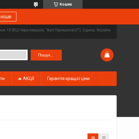
Кошик
ьніше
инок 15 (БЦ Черьомушки, "вул.Терешкової"), Одеса, Україна
Пошук...
кти
🔥 АКЦІЇ
Гарантія кращої ціни