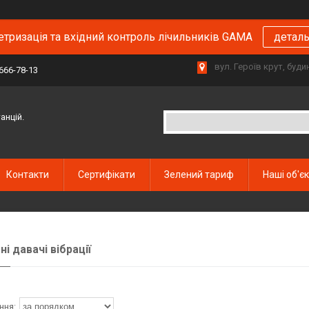
тризація та вхідний контроль лічильників GAMA
детал
вул. Героїв крут, буд
 666-78-13
анцій.
Контакти
Сертифікати
Зелений тариф
Наші об'є
і давачі вібрації