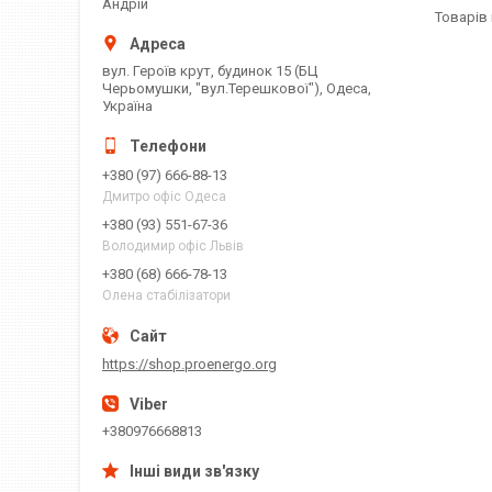
Андрій
вул. Героїв крут, будинок 15 (БЦ
Черьомушки, "вул.Терешкової"), Одеса,
Україна
+380 (97) 666-88-13
Дмитро офіс Одеса
+380 (93) 551-67-36
Володимир офіс Львів
+380 (68) 666-78-13
Олена стабілізатори
https://shop.proenergo.org
+380976668813