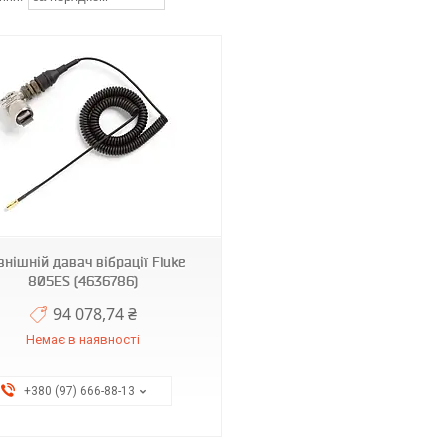
внішній давач вібрації Fluke
805ES (4636786)
94 078,74 ₴
Немає в наявності
+380 (97) 666-88-13