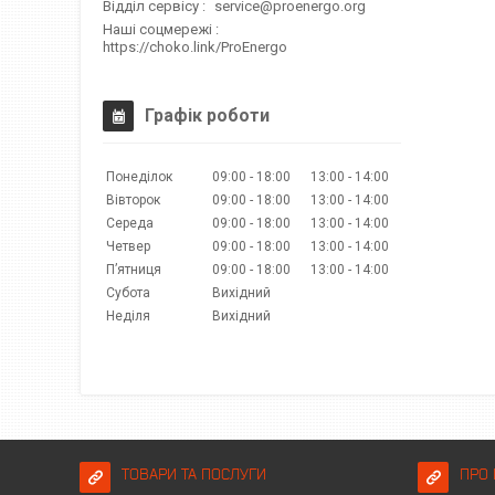
Відділ сервісу
service@proenergo.org
Наші соцмережі
https://choko.link/ProEnergo
Графік роботи
Понеділок
09:00
18:00
13:00
14:00
Вівторок
09:00
18:00
13:00
14:00
Середа
09:00
18:00
13:00
14:00
Четвер
09:00
18:00
13:00
14:00
Пʼятниця
09:00
18:00
13:00
14:00
Субота
Вихідний
Неділя
Вихідний
ТОВАРИ ТА ПОСЛУГИ
ПРО 