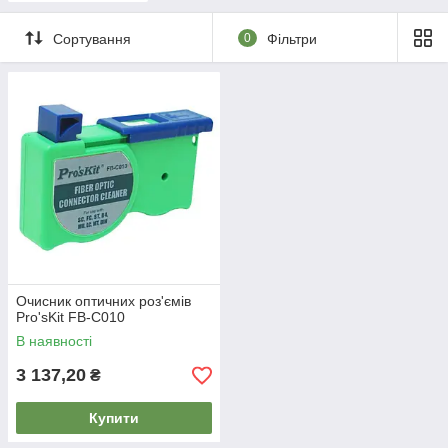
Сортування
0
Фільтри
Очисник оптичних роз'ємів
Pro'sKit FB-C010
В наявності
3 137,20
₴
Купити