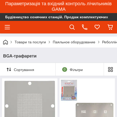
Параметризація та вхідний контроль лічильників
GAMA
Будівництво сонячних станцій. Продаж комплектуючих
Товари та послуги
Паяльное оборудование
Реболлін
BGA-трафарети
Сортування
0
Фільтри