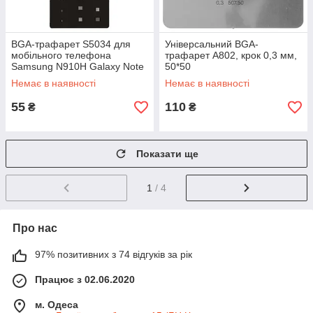
BGA-трафарет S5034 для
Універсальний BGA-
мобільного телефона
трафарет A802, крок 0,3 мм,
Samsung N910H Galaxy Note
50*50
4, 23 in 1
Немає в наявності
Немає в наявності
55
110
₴
₴
Показати ще
1
/ 4
Про нас
97% позитивних з 74 відгуків за рік
Працює з 02.06.2020
м. Одеса