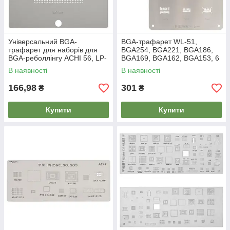
Універсальний BGA-
BGA-трафарет WL-51,
трафарет для наборів для
BGA254, BGA221, BGA186,
BGA-реболлінгу ACHI 56, LP-
BGA169, BGA162, BGA153, 6
37; стола для BGA-
in 1
В наявності
В наявності
трафаретів ACHI
166,98
301
₴
₴
Купити
Купити