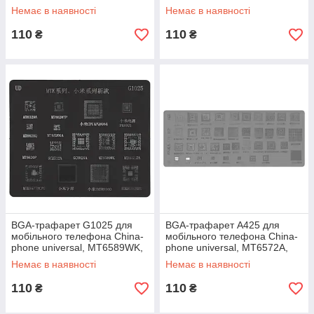
SC6825C, MT6582, MT6166,
Немає в наявності
Немає в наявності
13 in 1
110
110
₴
₴
BGA-трафарет G1025 для
BGA-трафарет A425 для
мобільного телефона China-
мобільного телефона China-
phone universal, MT6589WK,
phone universal, MT6572A,
MT6517A, MT6577A, 15 in 1
SC6825C, MT6582, MT6285,
Немає в наявності
Немає в наявності
MT6575A,
110
110
₴
₴