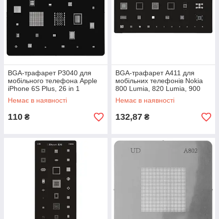
BGA-трафарет P3040 для
BGA-трафарет A411 для
мобільного телефона Apple
мобільних телефонів Nokia
iPhone 6S Plus, 26 in 1
800 Lumia, 820 Lumia, 900
Lumia, 920 Lumia, N8-00, N9,
Немає в наявності
Немає в наявності
23 in 1
110
132,87
₴
₴