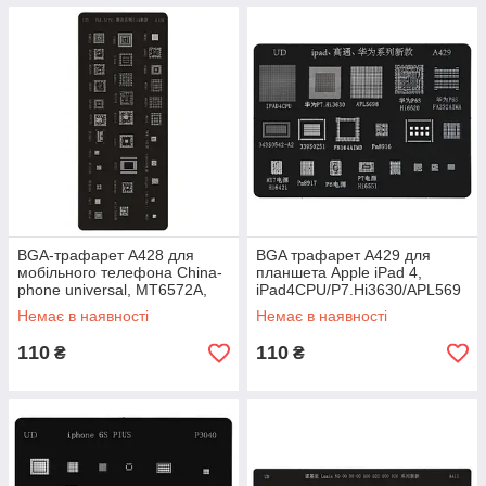
BGA-трафарет A428 для
BGA трафарет A429 для
мобільного телефона China-
планшета Apple iPad 4,
phone universal, MT6572A,
iPad4CPU/P7.Hi3630/APL569
MT6223, MT6225A, PM8110,
8/P6SHiv620
Немає в наявності
Немає в наявності
PM8029,
110
110
₴
₴