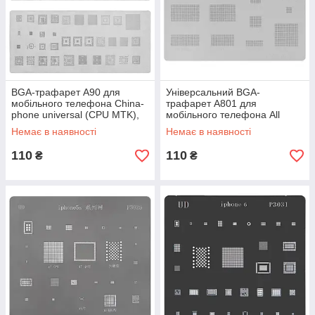
BGA-трафарет A90 для
Універсальний BGA-
мобільного телефона China-
трафарет A801 для
phone universal (CPU MTK),
мобільного телефона All
35 в 1
Brands universal, крок 0,4 мм,
Немає в наявності
Немає в наявності
14 в 1
110
110
₴
₴