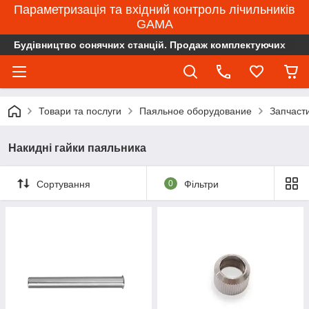
Параметризація та вхідний контроль лічильників
GAMA
Будівництво сонячних станцій. Продаж комплектуючих
Товари та послуги
Паяльное оборудование
Запчаст
Накидні гайки паяльника
Сортування
0
Фільтри