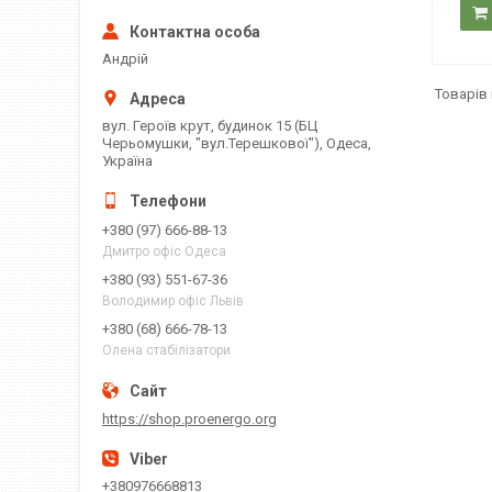
Андрій
вул. Героїв крут, будинок 15 (БЦ
Черьомушки, "вул.Терешкової"), Одеса,
Україна
+380 (97) 666-88-13
Дмитро офіс Одеса
+380 (93) 551-67-36
Володимир офіс Львів
+380 (68) 666-78-13
Олена стабілізатори
https://shop.proenergo.org
+380976668813