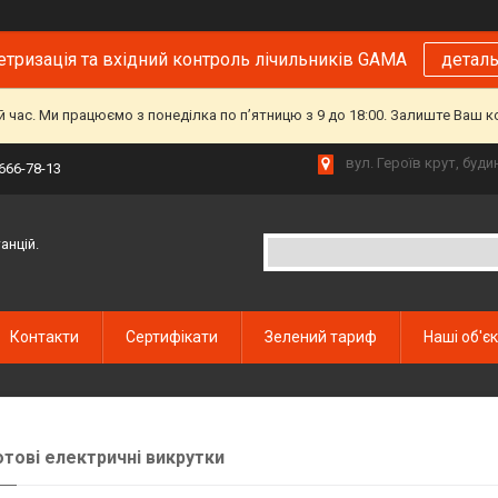
тризація та вхідний контроль лічильників GAMA
детал
й час. Ми працюємо з понеділка по пʼятницю з 9 до 18:00. Залиште Ваш 
вул. Героїв крут, буд
 666-78-13
анцій.
Контакти
Сертифікати
Зелений тариф
Наші об'є
тові електричні викрутки