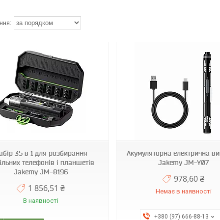
JM-Y07
JM-8198
абір 35 в 1 для розбирання
Акумуляторна електрична ви
ільних телефонів і планшетів
Jakemy JM-Y07
Jakemy JM-8196
978,60 ₴
1 856,51 ₴
Немає в наявності
В наявності
+380 (97) 666-88-13