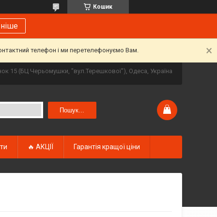
Кошик
ьніше
контактний телефон і ми перетелефонуємо Вам.
инок 15 (БЦ Черьомушки, "вул.Терешкової"), Одеса, Україна
Пошук...
кти
🔥 АКЦІЇ
Гарантія кращої ціни