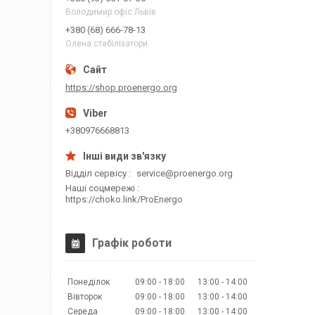
Володимир офіс Львів
+380 (68) 666-78-13
Олена стабілізатори
https://shop.proenergo.org
+380976668813
Відділ сервісу
service@proenergo.org
Наші соцмережі
https://choko.link/ProEnergo
Графік роботи
Понеділок
09:00
18:00
13:00
14:00
Вівторок
09:00
18:00
13:00
14:00
Середа
09:00
18:00
13:00
14:00