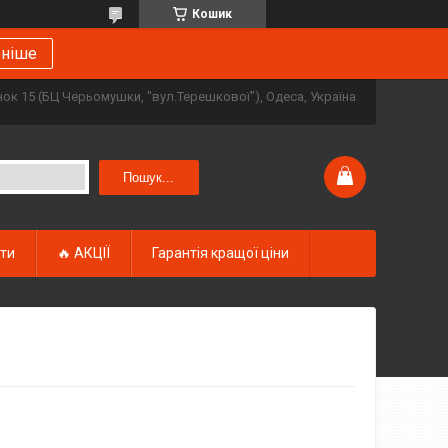
Кошик
ьніше
инок 15 (БЦ Черьомушки, "вул.Терешкової"), Одеса, Україна
Пошук...
кти
🔥 АКЦІЇ
Гарантія кращої ціни