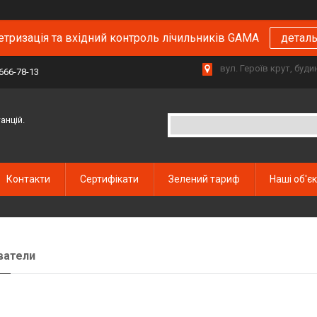
тризація та вхідний контроль лічильників GAMA
детал
вул. Героїв крут, буд
 666-78-13
анцій.
Контакти
Сертифікати
Зелений тариф
Наші об'є
ватели