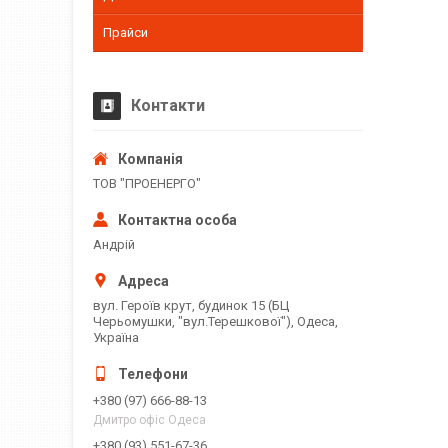
Прайси
Контакти
ТОВ "ПРОЕНЕРГО"
Андрій
вул. Героїв крут, будинок 15 (БЦ
Черьомушки, "вул.Терешкової"), Одеса,
Україна
+380 (97) 666-88-13
Дмитро офіс Одеса
+380 (93) 551-67-36