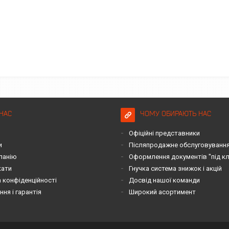
НАС
ЧОМУ ОБИРАЮТЬ НАС
Офіційні представники
и
Післяпродажне обслуговування 
панію
Оформлення документів "під к
кати
Гнучка система знижок і акцій
 конфіденційності
Досвід нашої команди
ня і гарантія
Широкий асортимент