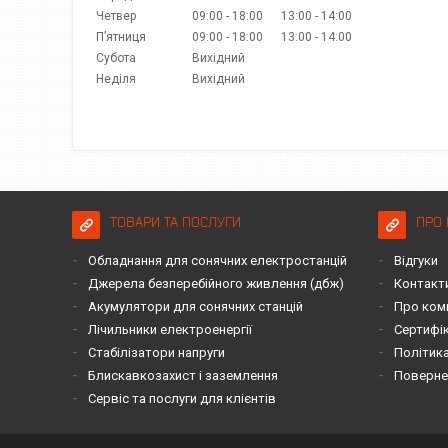
Четвер
09:00
18:00
13:00
14:00
Пʼятниця
09:00
18:00
13:00
14:00
Субота
Вихідний
Неділя
Вихідний
ТОВАРИ ТА ПОСЛУГИ
ПРО 
Обладнання для сонячних електростанцій
Відгуки
Джерела безперебійного живлення (дбж)
Контакт
Акумулятори для сонячних станцій
Про ком
Лічильники електроенергії
Сертифі
Стабілізатори напруги
Політика
Блискавкозахист і заземлення
Повернен
Сервіс та послуги для клієнтів