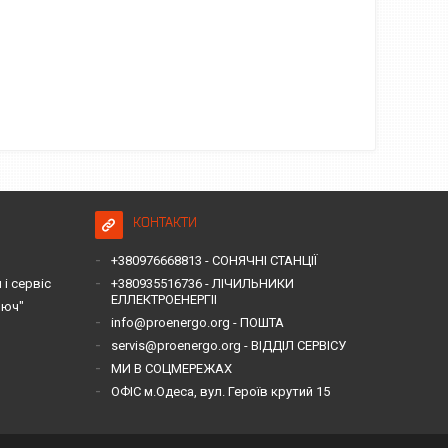
КОНТАКТИ
+380976668813 - СОНЯЧНІ СТАНЦІЇ
і сервіс
+380935516736 - ЛІЧИЛЬНИКИ
ЕЛЛЕКТРОЕНЕРГІІ
люч"
info@proenergo.org - ПОШТА
servis@proenergo.org - ВІДДІЛ СЕРВІСУ
МИ В СОЦМЕРЕЖАХ
ОФІС м.Одеса, вул. Героїв крутий 15