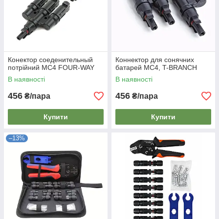
Конектор соеденительный
Коннектор для сонячних
потрійний MC4 FOUR-WAY
батарей MC4, T-BRANCH
В наявності
В наявності
456
456
₴/пара
₴/пара
Купити
Купити
–13%