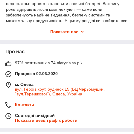
недостатньо просто встановити сонячні батареї. Важливу
роль відіграють якісні комплектуючі — саме вони
забезпечують надійне з’єднання, безпеку системи та
максимальну продуктивність. У цьому розділі ви знайдете все
необхідне
для монтажу та експлуатації сонячних панелей
Показати все
і фотоелектричних систем
, як для приватних будинків, так і
для комерційних об’єктів.
У нашому асортименті представлені:
Про нас
Кабелі для сонячних батарей
— стійкі до
ультрафіолету та перепадів температур, розраховані
97% позитивних з 74 відгуків за рік
на тривалу експлуатацію на відкритому повітрі.
MC4-конектори та перехідники
— забезпечують
Працює з 02.06.2020
герметичне та надійне з’єднання елементів системи,
м. Одеса
мінімізуючи втрати енергії.
вул. Героїв крут, будинок 15 (БЦ Черьомушки,
Оптимізатори потужності для сонячних панелей
"вул.Терешкової"), Одеса, Україна
— дозволяють кожному модулю працювати з
максимальною ефективністю навіть при частковому
Контакти
затіненні або різному нахилі панелей.
Сьогодні вихідний
Монтажні елементи
— кронштейни, затискачі,
Показати весь графік роботи
направляючі та інші кріпильні деталі для встановлення
панелей на дах чи ґрунт.