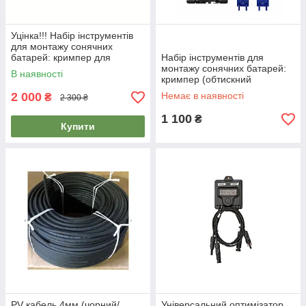
Уцінка!!! Набір інструментів
для монтажу сонячних
батарей: кримпер для
Набір інструментів для
конекторів MC4 + набір
монтажу сонячних батарей:
В наявності
конекторів та ключів у чохлі
кримпер (обтискний
інструмент) для конекторів
2 000
Немає в наявності
₴
2 300 ₴
MC4 + набір конекторів та
ключів
1 100
₴
Купити
PV кабель 4мм (чорний/
Універсальний оптимізатор