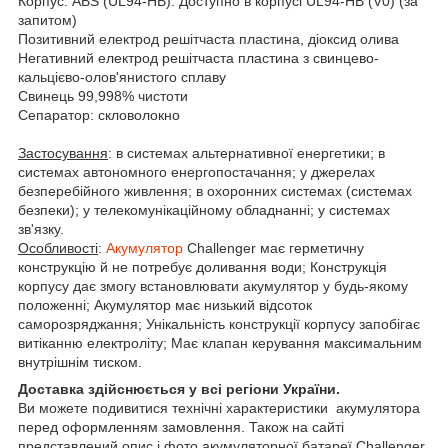
Корпус: ABS (UL94-HB). Доступно в корпусі UL94-HB (V0) (за
запитом)
Позитивний електрод решітчаста пластина, діоксид олива
Негативний електрод решітчаста пластина з свинцево-
кальцієво-олов'янистого сплаву
Свинець 99,998% чистоти
Сепаратор: скловолокно
Застосування
: в системах альтернативної енергетики; в
системах автономного енергопостачання; у джерелах
безперебійного живлення; в охоронних системах (системах
безпеки); у телекомунікаційному обладнанні; у системах
зв'язку.
Особливості
:
Акумулятор
Challenger має герметичну
конструкцію й не потребує доливання води; Конструкція
корпусу дає змогу встановлювати акумулятор у будь-якому
положенні; Акумулятор має низький відсоток
саморозряджання; Унікальність конструкції корпусу запобігає
витіканню електроліту; Має клапан керування максимальним
внутрішнім тиском.
Доставка здійснюється у всі регіони України.
Ви можете подивитися технічні характеристики акумулятора
перед оформленням замовлення. Також на сайті
представлений опис і фото акумуляторної батареї Challenger.