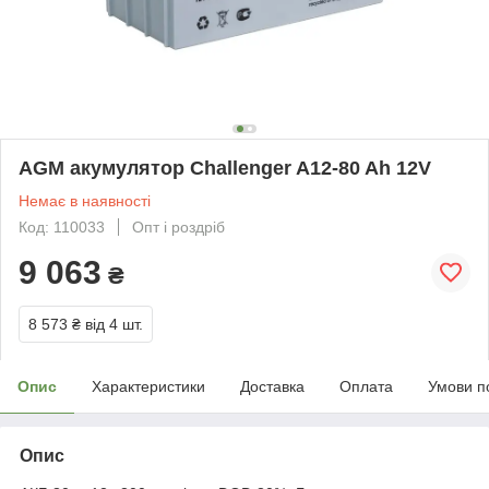
AGM акумулятор Challenger A12-80 Ah 12V
Немає в наявності
Код: 110033
Опт і роздріб
9 063
₴
8 573 ₴
від 4 шт.
Опис
Характеристики
Доставка
Оплата
Умови п
Опис