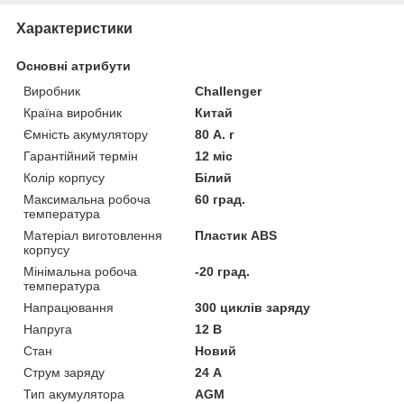
Характеристики
Основні атрибути
Виробник
Challenger
Країна виробник
Китай
Ємність акумулятору
80 А. г
Гарантійний термін
12 міс
Колір корпусу
Білий
Максимальна робоча
60 град.
температура
Матеріал виготовлення
Пластик ABS
корпусу
Мінімальна робоча
-20 град.
температура
Напрацювання
300 циклів заряду
Напруга
12 В
Стан
Новий
Струм заряду
24 А
Тип акумулятора
AGM