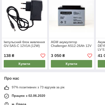
Імпульсний блок живлення
AGM акумулятор
Акум
GV-SAS-С 12V1A (12W)
Challenger AS12-26Ah 12V
DEYE
LV 5
(SE-
138
3 050
41 
₴
₴
Купити
Купити
Про нас
97% позитивних з 73 відгуків за рік
Працює з 02.06.2020
м. Одеса