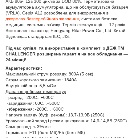
АКБ 80ач 12в 300 циклів за DOD 80%. Герметизована
акумуляторна акумуляторна, що не обслуговується батарея
(VRLA). Серія A12 розроблена для використання в
джерелах безперебійного живлення
, системах безпеки,
медицині, системах зв'язку. Термін експлуатації — 12 років.
Виготовлені на заводі Hengyang Ritar Power Co., Ltd. Китай.
Відповідає стандартам IEC, JIS.
Під час купівлі та використання в комплекті з ДБЖ ТМ
CHALLENGER розширена гарантія на все обладнання —
24 місяці!
Характеристики:
Максимальний струм розряду: 800А (5 сек)
Струм короткого замикання: 1840А
Внутрішній опір: 5,5 мОм
Діапазон робочих температур
:
-розряд: -200С...+600С
-заряджання: 00С...+500С
-збереження: -200С...+600С
Напруга заряду (буф. режим): 13,7-13,9В (250С)
Урачувальний заряд і режим циклування: 14,6-14,8В (250С)
Саморозряд: < 3%/міс.
Термінали: F11 (болт М6)/F5 (болт М8)