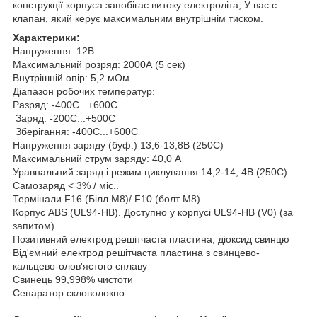
конструкції корпуса запобігає витоку електроліта; У вас є
клапан, який керує максимальним внутрішнім тиском.
Характерики:
Напруження: 12В
Максимальний розряд: 2000А (5 сек)
Внутрішній опір: 5,2 мОм
Діапазон робочих температур:
Разряд: -400С...+600С
Заряд: -200С...+500C
Зберігання: -400С...+600C
Напруження заряду (буф.) 13,6-13,8В (250C)
Максимальний струм заряду: 40,0 A
Уравнальний заряд і режим циклування 14,2-14, 4В (250C)
Самозаряд < 3% / міс..
Термінали F16 (Білл М8)/ F10 (болт М8)
Корпус ABS (UL94-HB). Доступно у корпусі UL94-HB (V0) (за
запитом)
Позитивний електрод решітчаста пластина, діоксид свинцю
Від'ємний електрод решітчаста пластина з свинцево-
кальцево-олов'ястого сплаву
Свинець 99,998% чистоти
Сепаратор скловолокно