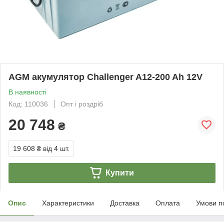
AGM акумулятор Challenger A12-200 Ah 12V
В наявності
Код: 110036
Опт і роздріб
20 748
₴
19 608 ₴
від 4 шт.
Купити
Опис
Характеристики
Доставка
Оплата
Умови п