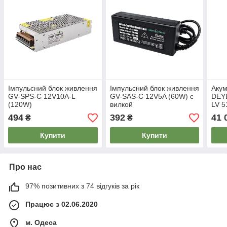
Імпульсний блок живлення
Імпульсний блок живлення
Акум
GV-SPS-C 12V10A-L
GV-SAS-C 12V5A (60W) с
DEYE
(120W)
вилкой
LV 5
(SE-
494
392
41 
₴
₴
Купити
Купити
Про нас
97% позитивних з 74 відгуків за рік
Працює з 02.06.2020
м. Одеса