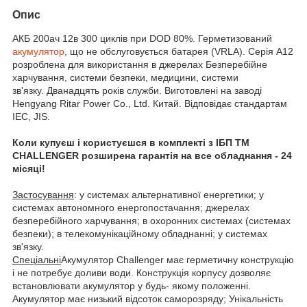
Опис
АКБ 200ач 12в 300 циклів при DOD 80%. Герметизований
акумулятор
, що не обслуговується батарея (VRLA). Серія A12
розроблена для використання в джерелах Безперебійне
харчування, системи безпеки, медицини, системи
зв'язку. Дванадцять років служби. Виготовлені на заводі
Hengyang Ritar Power Co., Ltd. Китай. Відповідає стандартам
IEC, JIS.
Коли купуєш і користуєшся в комплекті з ІБП ТМ
CHALLENGER розширена гарантія на все обладнання - 24
місяці!
Застосування
: у системах альтернативної енергетики; у
системах автономного енергопостачання; джерелах
безперебійного харчування; в охоронних системах (системах
безпеки); в телекомунікаційному обладнанні; у системах
зв'язку.
Спеціальні
Акумулятор Challenger має герметичну конструкцію
і не потребує доливи води. Конструкція корпусу дозволяє
встановлювати акумулятор у будь- якому положенні.
Акумулятор має низький відсоток саморозряду; Унікальність