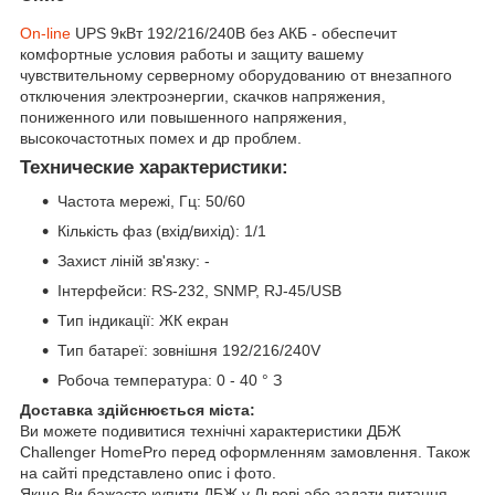
On-line
UPS 9кВт 192/216/240В без АКБ - обеспечит
комфортные условия работы и защиту вашему
чувствительному серверному оборудованию от внезапного
отключения электроэнергии, скачков напряжения,
пониженного или повышенного напряжения,
высокочастотных помех и др проблем.
Технические характеристики
:
Частота мережі, Гц: 50/60
Кількість фаз (вхід/вихід): 1/1
Захист ліній зв'язку: -
Інтерфейси: RS-232, SNMP, RJ-45/USB
Тип індикації: ЖК екран
Тип батареї: зовнішня 192/216/240V
Робоча температура: 0 - 40 ° З
Доставка здійснюється міста:
Ви можете подивитися технічні характеристики ДБЖ
Challenger HomePro перед оформленням замовлення. Також
на сайті представлено опис і фото.
Якщо Ви бажаєте купити ДБЖ у Львові або задати питання