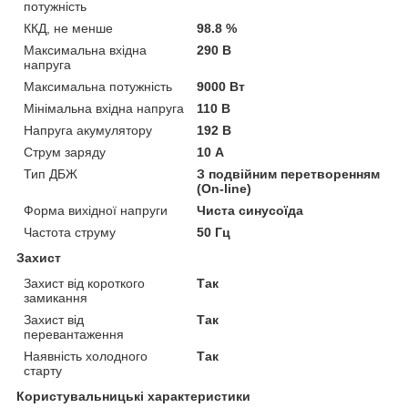
потужність
ККД, не менше
98.8 %
Максимальна вхідна
290 В
напруга
Максимальна потужність
9000 Вт
Мінімальна вхідна напруга
110 В
Напруга акумулятору
192 В
Струм заряду
10 А
Тип ДБЖ
З подвійним перетворенням
(On-line)
Форма вихідної напруги
Чиста синусоїда
Частота струму
50 Гц
Захист
Захист від короткого
Так
замикання
Захист від
Так
перевантаження
Наявність холодного
Так
старту
Користувальницькі характеристики