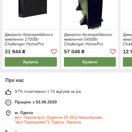
Джерело безперебійного
Джерело безперебійного
Джер
живлення 2700Вт
живлення 5400Вт
жив
Challenger HomePro
Challenger HomePro
Chal
RT3000-S 72V
6000RT31 192/216/240V
RT1
31 944
57 046
12 
₴
₴
Купити
Купити
Про нас
97% позитивних з 74 відгуків за рік
Працює з 02.06.2020
м. Одеса
вул. Героїв крут, будинок 15 (БЦ Черьомушки,
"вул.Терешкової"), Одеса, Україна