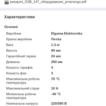
passport_G3B_147_оборудования_proenergo.pdf
Характеристики
Основні
Виробник
Elgama-Elektronika
Країна виробник
Литва
Вага
1.3 кг
Висота
80 мм
Гарантійний термін
24 міс
Довжина
260 мм
Кількість тарифів
4
Кількість фаз
3
Максимальна робоча
70 °С
температура
Максимальний струм
10 А
Мінімальна робоча
-40 °С
температура
Номінальна напруга
220/380 В