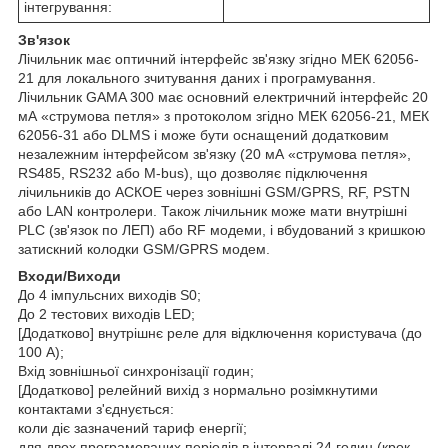
інтегрування:
Зв'язок
Лічильник має оптичний інтерфейс зв'язку згідно МЕК 62056-
21 для локального зчитування даних і програмування.
Лічильник GAMA 300 має основний електричний інтерфейс 20
мА «струмова петля» з протоколом згідно МЕК 62056-21, МЕК
62056-31 або DLMS і може бути оснащений додатковим
незалежним інтерфейсом зв'язку (20 мА «струмова петля»,
RS485, RS232 або M-bus), що дозволяє підключення
лічильників до АСКОЕ через зовнішні GSM/GPRS, RF, PSTN
або LAN контролери. Також лічильник може мати внутрішні
PLC (зв'язок по ЛЕП) або RF модеми, і вбудований з кришкою
затискний колодки GSM/GPRS модем.
Входи/Виходи
До 4 імпульсних виходів S0;
До 2 тестових виходів LED;
[Додатково] внутрішнє реле для відключення користувача (до
100 А);
Вхід зовнішньої синхронізації годин;
[Додатково] релейний вихід з нормально розімкнутими
контактами з'єднується:
коли діє зазначений тариф енергії;
для двох програмованих періодів в інтервалі 24 годин (крок