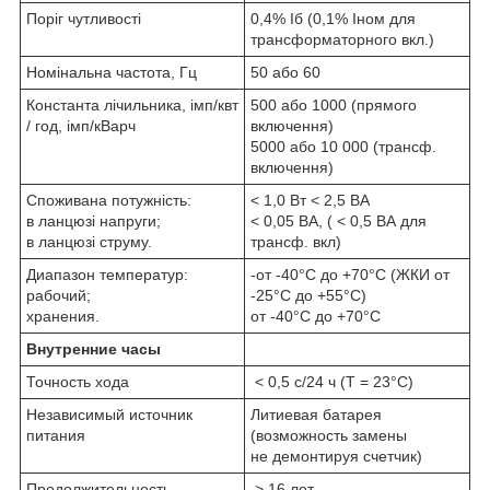
Поріг чутливості
0,4% Іб (0,1% Іном для
трансформаторного вкл.)
Номінальна частота, Гц
50 або 60
Константа лічильника, імп/квт
500 або 1000 (прямого
/ год, імп/кВарч
включення)
5000 або 10 000 (трансф.
включення)
Споживана потужність:
< 1,0 Вт < 2,5 ВА
в ланцюзі напруги;
< 0,05 ВА, ( < 0,5 ВА для
в ланцюзі струму.
трансф. вкл)
Диапазон температур:
-от -40°C до +70°C (ЖКИ от
рабочий;
-25°C до +55°C)
хранения.
от -40°C до +70°C
Внутренние часы
Точность хода
< 0,5 с/24 ч (T = 23°C)
Независимый источник
Литиевая батарея
питания
(возможность замены
не демонтируя счетчик)
Продолжительность
> 16 лет