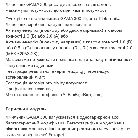
Лічильник GAMA 300 реєструє профілі навантажень,
максимуми потужності, договірні ліміти потужності.
Функції електролічильника GAMA 300 Elgama-Elektronika:
Лічильник виробляє наступні вимірювання:
Активну енергію (в одному або двох напрямках) з класом
точності 1.0 (B) або 2.0 (A) або
Активну енергію (в одному напрямку) з класом точності 1.0 (B)
або 0.5 s (C) і реактивну енергію (R+, R-) з класом точності 2.0
(МЕК 62053-23);
Максимуми потужності з позначкою дати та часу в лічильниках
з внутрішніми годинами;
Реєстрація реактивної енергії, якщо tg j перевищує
встановлений ліміт;
Реєстрація договірного ліміту потужності;
Профілі навантаження;
Миттєві значення пофазно (A, В, кВт, кВар, cos j).
Тарифний модуль
Лічильник GAMA 300 випускається в однотарифной або
багатотарифний модифікації. Багатотарифна модифікація
лічильника має внутрішні годинник реального часу і резервне
живлення від літієвої батареї: