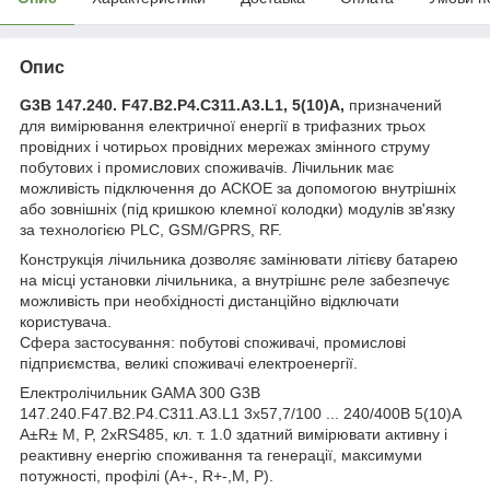
Опис
G3B 147.240. F47.B2.P4.C311.A3.L1, 5(10)А,
призначений
для вимірювання електричної енергії в трифазних трьох
провідних і чотирьох провідних мережах змінного струму
побутових і промислових споживачів. Лічильник має
можливість підключення до АСКОЕ за допомогою внутрішніх
або зовнішніх (під кришкою клемної колодки) модулів зв'язку
за технологією PLС, GSM/GPRS, RF.
Конструкція лічильника дозволяє замінювати літієву батарею
на місці установки лічильника, а внутрішнє реле забезпечує
можливість при необхідності дистанційно відключати
користувача.
Сфера застосування: побутові споживачі, промислові
підприємства, великі споживачі електроенергії.
Електролічильник GAMA 300 G3B
147.240.F47.B2.P4.C311.A3.L1 3x57,7/100 ... 240/400В 5(10)А
А±R± M, P, 2xRS485, кл. т. 1.0 здатний вимірювати активну і
реактивну енергію споживання та генерації, максимуми
потужності, профілі (A+-, R+-,M, P).