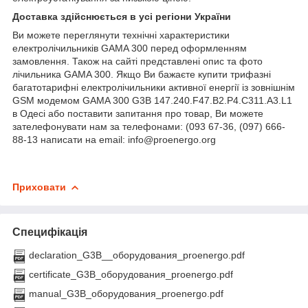
Доставка здійснюється в усі регіони України
Ви можете переглянути технічні характеристики
електролічильників GAMA 300 перед оформленням
замовлення. Також на сайті представлені опис та фото
лічильника GAMA 300. Якщо Ви бажаєте купити трифазні
багатотарифні електролічильники активної енергії із зовнішнім
GSM модемом GAMA 300 G3B 147.240.F47.B2.P4.C311.A3.L1
в Одесі або поставити запитання про товар, Ви можете
зателефонувати нам за телефонами: (093 67-36, (097) 666-
88-13 написати на email: info@proenergo.org
Приховати
Специфікація
declaration_G3B__оборудования_proenergo.pdf
certificate_G3B_оборудования_proenergo.pdf
manual_G3B_оборудования_proenergo.pdf