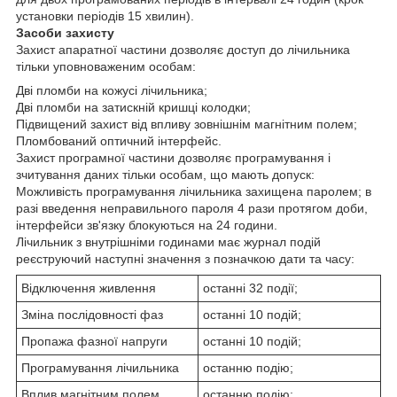
установки періодів 15 хвилин).
Засоби захисту
Захист апаратної частини дозволяє доступ до лічильника
тільки уповноваженим особам:
Дві пломби на кожусі лічильника;
Дві пломби на затискній кришці колодки;
Підвищений захист від впливу зовнішнім магнітним полем;
Пломбований оптичний інтерфейс.
Захист програмної частини дозволяє програмування і
зчитування даних тільки особам, що мають допуск:
Можливість програмування лічильника захищена паролем; в
разі введення неправильного пароля 4 рази протягом доби,
інтерфейси зв'язку блокуються на 24 години.
Лічильник з внутрішніми годинами має журнал подій
реєструючий наступні значення з позначкою дати та часу:
Відключення живлення
останні 32 події;
Зміна послідовності фаз
останні 10 подій;
Пропажа фазної напруги
останні 10 подій;
Програмування лічильника
останню подію;
Вплив магнітним полем
останню подію;