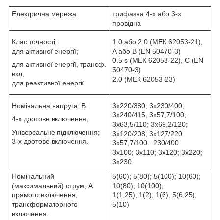
Електрична мережа
трифазна 4-х або 3-х
провідна
Клас точності:
1.0 або 2.0 (МЕК 62053-21),
для активної енергії;
A або B (EN 50470-3)
0.5 s (МЕК 62053-22), C (EN
для активної енергії, трансф.
50470-3)
вкл;
2.0 (МЕК 62053-23)
для реактивної енергії.
Номінальна напруга, В:
3x220/380; 3x230/400;
3x240/415; 3x57,7/100;
4-х дротове включення;
3x63,5/110; 3x69,2/120;
Універсальне підключення;
3x120/208; 3x127/220
3-х дротове включення.
3x57,7/100...230/400
3х100; 3х110; 3x120; 3х220;
3х230
Номінальний
5(60); 5(80); 5(100); 10(60);
(максимальний) струм, А:
10(80); 10(100);
прямого включення;
1(1,25); 1(2); 1(6); 5(6,25);
трансформаторного
5(10)
включення.