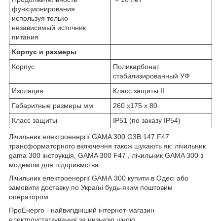
функционирования
используя только
независимый источник
питания
Корпус и размеры
Корпус
Поликарбонат
стабилизированный УФ
Изоляция
Класс защиты II
Габаритные размеры мм
260 х175 х 80
Класс защиты
IP51 (по заказу IP54)
Лічильник електроенергії GAMA 300 G3B 147.F47
трансформаторного включення також шукають як: лічильник
gama 300 інструкція, GAMA 300 F47 , лічильник GAMA 300 з
модемом для підприємства.
Лічильник електроенергії GAMA 300 купити в Одесі або
замовити доставку по Україні будь-яким поштовим
оператором.
ПроЕнерго - найвигідніший інтернет-магазин
електроустаткування за низькою ціною.