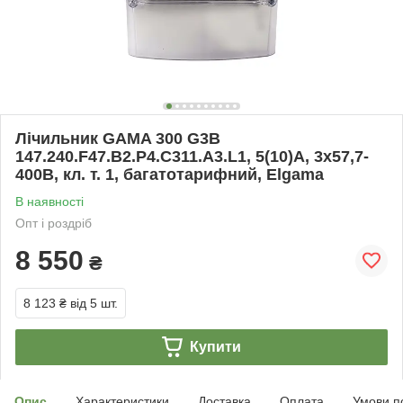
Лічильник GAMA 300 G3B
147.240.F47.B2.P4.C311.A3.L1, 5(10)А, 3x57,7-
400В, кл. т. 1, багатотарифний, Elgama
В наявності
Опт і роздріб
8 550
₴
8 123 ₴
від 5 шт.
Купити
Опис
Характеристики
Доставка
Оплата
Умови п