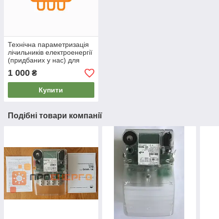
Технічна параметризація
лічильників електроенергії
(придбаних у нас) для
садових товариств та
1 000
₴
кооперативів
Купити
Подібні товари компанії