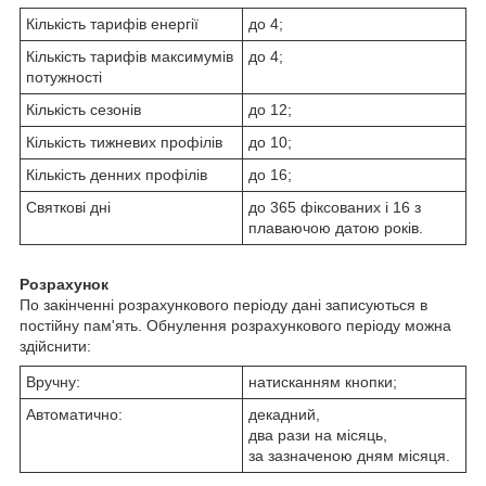
Кількість тарифів енергії
до 4;
Кількість тарифів максимумів
до 4;
потужності
Кількість сезонів
до 12;
Кількість тижневих профілів
до 10;
Кількість денних профілів
до 16;
Святкові дні
до 365 фіксованих і 16 з
плаваючою датою років.
Розрахунок
По закінченні розрахункового періоду дані записуються в
постійну пам'ять. Обнулення розрахункового періоду можна
здійснити:
Вручну:
натисканням кнопки;
Автоматично:
декадний,
два рази на місяць,
за зазначеною дням місяця.