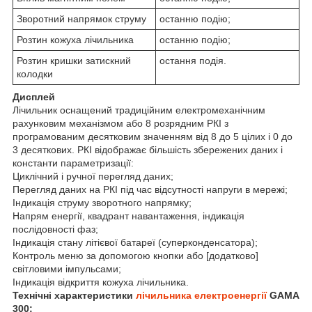
Зворотний напрямок струму
останню подію;
Розтин кожуха лічильника
останню подію;
Розтин кришки затискний
остання подія.
колодки
Дисплей
Лічильник оснащений традиційним електромеханічним
рахунковим механізмом або 8 розрядним РКІ з
програмованим десятковим значенням від 8 до 5 цілих і 0 до
3 десяткових. РКІ відображає більшість збережених даних і
константи параметризації:
Циклічний і ручної перегляд даних;
Перегляд даних на РКІ під час відсутності напруги в мережі;
Індикація струму зворотного напрямку;
Напрям енергії, квадрант навантаження, індикація
послідовності фаз;
Індикація стану літієвої батареї (суперконденсатора);
Контроль меню за допомогою кнопки або [додатково]
світловими імпульсами;
Індикація відкриття кожуха лічильника.
Технічні характеристики
лічильника електроенергії
GAMA
300: