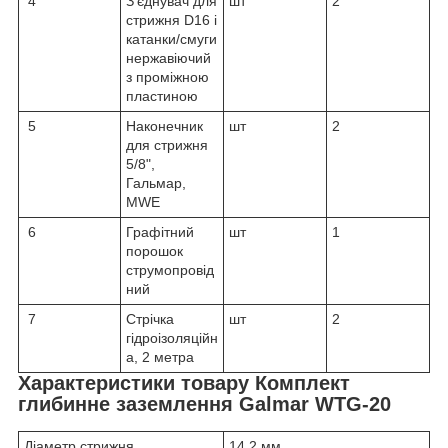
4
З'єднувач для
шт
2
стрижня D16 і
катанки/смуги
нержавіючий
з проміжною
пластиною
5
Наконечник
шт
2
для стрижня
5/8",
Гальмар,
MWE
6
Графітний
шт
1
порошок
струмопровід
ний
7
Стрічка
шт
2
гідроізоляційн
а, 2 метра
Характеристики товару Комплект
глибинне заземлення Galmar WTG-20
Діаметр стрижня
14,2 мм