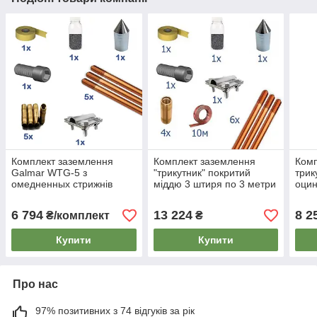
Комплект заземлення
Комплект заземлення
Комп
Galmar WTG-5 з
"трикутник" покритий
трик
омедненных стрижнів
міддю 3 штиря по 3 метри
оцин
6 794
13 224
8 2
₴/комплект
₴
Купити
Купити
Про нас
97% позитивних з 74 відгуків за рік