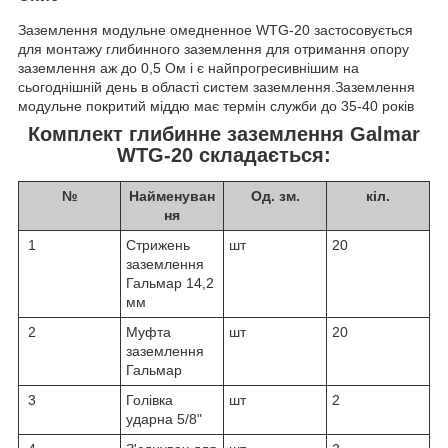
Заземлення модульне омедненное WTG-20 застосовується
для монтажу глибинного заземлення для отримання опору
заземлення аж до 0,5 Ом і є найпрогресивнішим на
сьогоднішній день в області систем заземлення.Заземлення
модульне покритий міддю має термін служби до 35-40 років
Комплект глибинне заземлення Galmar
WTG-20 складається:
№
Найменуван
Од. зм.
кіл.
ня
1
Стрижень
шт
20
заземлення
Гальмар 14,2
мм
2
Муфта
шт
20
заземлення
Гальмар
3
Голівка
шт
2
ударна 5/8"