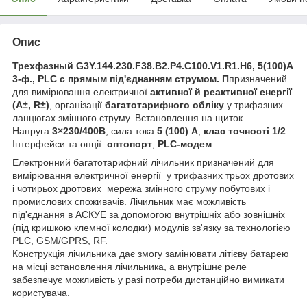
Опис
Трехфазный G3Y.144.230.F38.B2.P4.C100.V1.R1.H6, 5(100)А
3-ф., PLC с
прямым під'єднанням струмом. П
призначений
для вимірювання електричної
активної й реактивної енергії
(A±, R±
)
, організації
багатотарифного обліку
у трифазних
ланцюгах змінного струму. Встановлення на щиток.
Напруга
3×230/400В
, сила тока
5 (100) А
,
клас точності 1/2
.
Інтерфейси та опції:
оптопорт
,
PLC-модем
.
Електронний багатотарифний лічильник призначений для
вимірювання електричної енергії у трифазних трьох дротових
і чотирьох дротових мережа змінного струму побутових і
промислових споживачів. Лічильник має можливість
під'єднання в АСКУЕ за допомогою внутрішніх або зовнішніх
(під кришкою клемної колодки) модулів зв'язку за технологією
PLC, GSM/GPRS, RF.
Конструкція лічильника дає змогу замінювати літієву батарею
на місці встановлення лічильника, а внутрішнє реле
забезпечує можливість у разі потреби дистанційно вимикати
користувача.