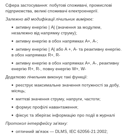
Сфера застосування: побутові споживачі, промислові
підприємства, великі споживачі електроенергії.
Залежно від модифікації лічильник вимірює:
активну енергію | A| (значення за модулем,
незалежно від напрямку струму);
активну енергію в обох напрямках А+, А-;
активну енергію | А| або А +, А- та реактивну енергію.
в обох напрямках R+, R-
активну енергію в обох напрямках А+, А-, реактивну
енергію R+, R-, повну енергію W+, W-
Додатково лічильник виконує такі функції:
реєструє максимальне значення потужності за добу,
місяць;
миттєві значення струму, напруги, частоти;
формує профілі навантаження;
фіксує та зберігає інформацію про події в журналі
Протокол інтерфейсу зв'язку:
оптичний зв'язок — DLMS, IEC 62056-21:2002;