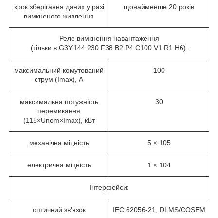
крок зберігання даних у разі
щонайменше 20 років
вимкненого живлення
Реле вимкнення навантаження
(тільки в G3Y.144.230.F38.B2.P4.C100.V1.R1.H6):
максимальний комутований
100
струм (I
max
), А
максимальна потужність
30
перемикання
(115×U
nom
×I
max
), кВт
механічна міцність
5 × 10
5
електрична міцність
1 × 10
4
Інтерфейси:
оптичний зв'язок
IEC 62056-21, DLMS/COSEM