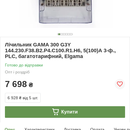
Лічильник GAMA 300 G3Y
144.230.F38.B2.P4.C100.R1.H6, 5(100)А 3-ф.,
PLC, багатотарифний, Elgama
Готово до відправки
Опт і роздріб
7 698
₴
6 928 ₴
від 5 шт.
Купити
Опис
Характеристики
Доставка
Оплата
Умови п