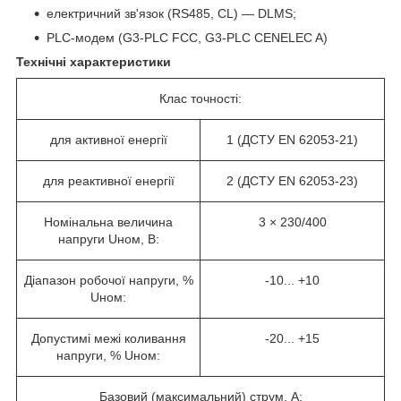
електричний зв'язок (RS485, CL) — DLMS;
PLC-модем (G3-PLC FCC, G3-PLC CENELEC A)
Технічні характеристики
Клас точності:
для активної енергії
1 (ДСТУ EN 62053-21)
для реактивної енергії
2 (ДСТУ EN 62053-23)
Номінальна величина
3 × 230/400
напруги U
ном
, В:
Діапазон робочої напруги, %
-10... +10
U
ном
:
Допустимі межі коливання
-20... +15
напруги, % U
ном
:
Базовий (максимальний) струм, A: