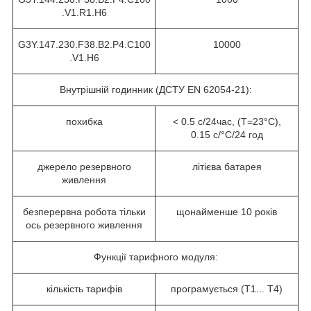
.V1.R1.H6
G3Y.147.230.F38.B2.P4.C100
10000
.V1.H6
Внутрішній годинник (ДСТУ EN 62054-21):
похибка
< 0.5 с/24час, (T=23°C),
0.15 с/°C/24 год
джерело резервного
літієва батарея
живлення
безперервна робота тільки
щонайменше 10 років
ось резервного живлення
Функції тарифного модуля:
кількість тарифів
програмується (T1... T4)