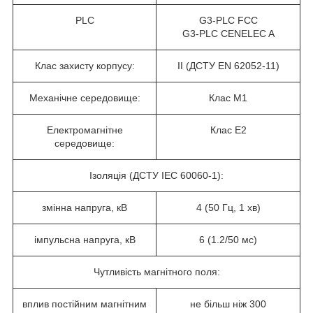
PLC
G3-PLC FCC
G3-PLC CENELEC A
Клас захисту корпусу:
II (ДСТУ EN 62052-11)
Механічне середовище:
Клас M1
Електромагнітне
Клас E2
середовище:
Ізоляція (ДСТУ IEC 60060-1):
змінна напруга, кВ
4 (50 Гц, 1 хв)
імпульсна напруга, кВ
6 (1.2/50 мс)
Чутливість магнітного поля:
вплив постійним магнітним
не більш ніж 300