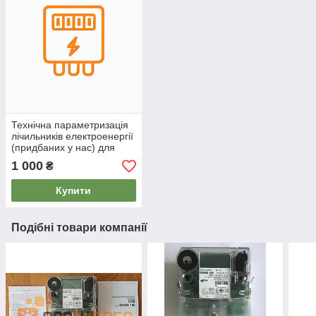
Технічна параметризація
лічильників електроенергії
(придбаних у нас) для
садових товариств та
1 000
₴
кооперативів
Купити
Подібні товари компанії