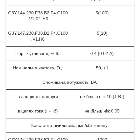
G3Y.144.230.F38.B2.P4.C100
5(100)
.V1.R1.H6
G3Y.147.230.F38.B2.P4.C100
5(10)
.V1.H6
Поріг чутливості, % I
б
:
0.4 (0.02 А)
Номінальна частота, Гц:
50, ±1
Споживана потужність, ВА:
в ланцюгах напруги
не більш ніж 10 (1 Вт)
в цепях тока (I = I
б
)
не більш ніж 0.05
Константа лічильника, імп/кВт годину:
G3Y.144.230.F38.B2.P4.C100
1000