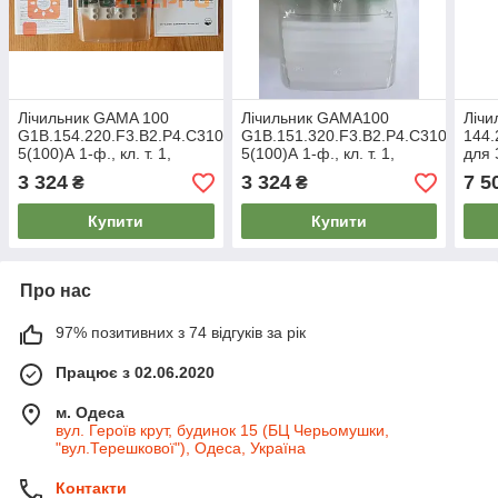
Лічильник GAMA 100
Лічильник GAMA100
Лічи
G1B.154.220.F3.B2.P4.C310.V1,
G1B.151.320.F3.B2.P4.C310.V1,
144.
5(100)А 1-ф., кл. т. 1,
5(100)А 1-ф., кл. т. 1,
для
багатотарифний, Elgama
багатотарифний, Elgama
5(10
3 324
3 324
7 5
₴
₴
кл. т
Купити
Купити
Про нас
97% позитивних з 74 відгуків за рік
Працює з 02.06.2020
м. Одеса
вул. Героїв крут, будинок 15 (БЦ Черьомушки,
"вул.Терешкової"), Одеса, Україна
Контакти