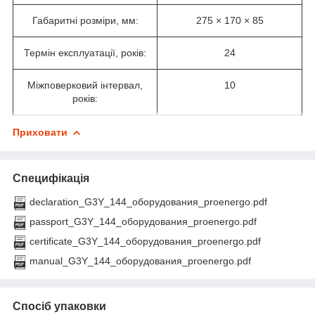
Габаритні розміри, мм:
275 × 170 × 85
Термін експлуатації, років:
24
Міжповерковий інтервал,
10
років:
Приховати
Специфікація
declaration_G3Y_144_оборудования_proenergo.pdf
passport_G3Y_144_оборудования_proenergo.pdf
certificate_G3Y_144_оборудования_proenergo.pdf
manual_G3Y_144_оборудования_proenergo.pdf
Спосіб упаковки