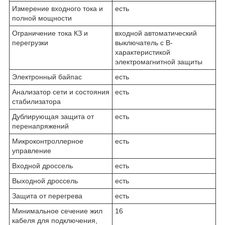
Измерение входного тока и
есть
полной мощности
Ограничение тока КЗ и
входной автоматический
перегрузки
выключатель с B-
характеристикой
электромагнитной защиты
Электронный байпас
есть
Анализатор сети и состояния
есть
стабилизатора
Дублирующая защита от
есть
перенапряжений
Микроконтроллерное
есть
управление
Входной дроссель
есть
Выходной дроссель
есть
Защита от перегрева
есть
Минимальное сечение жил
16
кабеля для подключения,