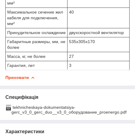
мм²
Максимальное сечение жил
40
кабеля для подключения,
мм²
Принудительное охлаждение
двухскоростной вентилятор
Габаритные размеры, мм, не
535х305х170
более
Масса, кг, не более
27
Гарантия, лет
3
Приховати
Специфікація
tekhnicheskaya-dokumentatsiya-
gerc_v3_0_gerc_duo__v3_0_оборудование_proenergo.pdf
Характеристики