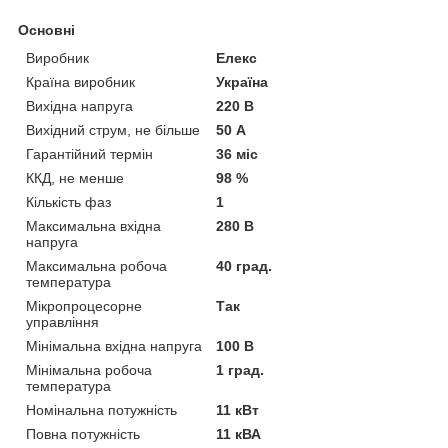
Основні
Виробник
Елекс
Країна виробник
Україна
Вихідна напруга
220 В
Вихідний струм, не більше
50 А
Гарантійний термін
36 міс
ККД, не менше
98 %
Кількість фаз
1
Максимальна вхідна
280 В
напруга
Максимальна робоча
40 град.
температура
Мікропроцесорне
Так
управління
Мінімальна вхідна напруга
100 В
Мінімальна робоча
1 град.
температура
Номінальна потужність
11 кВт
Повна потужність
11 кВА