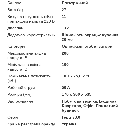
Байпас
Електронний
Вага (кг)
27
Вихідна потужність (кВт)
11
при вхідній напрузі 220 В
Дисплей
Так
Додаткові характеристики
Швидкість спрацьовування
20 мс
Категорія
Однофазні стабілізатори
Максимальна вхідна
280
напруга, В
Мінімальна вхідна
100
напруга, В
Номінальна потужність
10,1 - 25,0 кВт
(кВт)
Робочий струм
50 A
Розміри (мм)
170 x 300 x 535
Застосування
Побутова техніка, Будинок,
Квартира, Офіс, Приватний
будинок
Серія
Герц v3.0
Країна реєстрації бренду
Україна