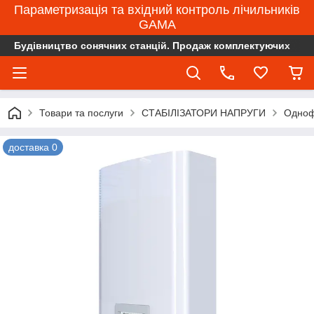
Параметризація та вхідний контроль лічильників
GAMA
Будівництво сонячних станцій. Продаж комплектуючих
Товари та послуги
СТАБІЛІЗАТОРИ НАПРУГИ
Одноф
доставка 0