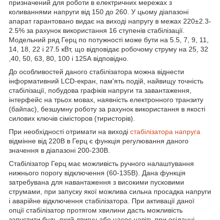
призначений для роботи в електричних мережах з
коливаннями напруги від 150 до 260. У цьому діапазоні
апарат гарантовано видає на виході напругу в межах 220±2.3-
2.5% за рахунок використання 16 ступенів стабілізації.
Модельний ряд Герц по потужності може бути на 5.5, 7, 9, 11,
14, 18, 22 і 27.5 кВт, що відповідає робочому струму на 25, 32
,40, 50, 63, 80, 100 і 125А відповідно.
До особливостей даного стабілізатора можна віднести
інформативний LCD-екран, пам'ять подій, найвищу точність
стабілізації, побудова графіків напруги та завантаження,
інтерфейс на трьох мовах, наявність електронного транзиту
(байпас), безшумну роботу за рахунок використання в якості
силових ключів сімісторов (тиристорів).
При необхідності отримати на виході
стабілізатора напруга
відмінне від 220В в Герц є функція регулювання даного
значення в діапазоні 200-230В.
Стабілізатор Герц має можливість ручного налаштування
нижнього порогу відключення (60-135В). Дана функція
затребувана для навантаження з високими пусковими
струмами, при запуску якої можлива сильна просадка напруги
і аварійне відключення стабілізатора. При активації даної
опції стабілізатор протягом хвилини дасть можливість
запустити будь-який двигун або насос навіть при осіданні