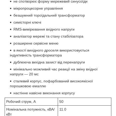
не спотворює форму мережевий синусоїди
мікропроцесорне управління
безшумний тороїдальний трансформатор
симісторні ключі
RMS-вимірювання вхідного напруги
аналізатор мережі та стану стабілізатора
розширене сервісне меню
в якості вихідного дроселя використовується
індуктивність трансформатора
дублююча вихідна захист від перенапруги
мінімально можливий час реакції на зміну вхідної
напруги — 20 мс
сталевий корпус, пофарбований високоякісної
порошковою емаллю
настінне навісне виконання корпусу
Робочий струм, А
50
Номінальна потужність, кВА/
11.0
кВт