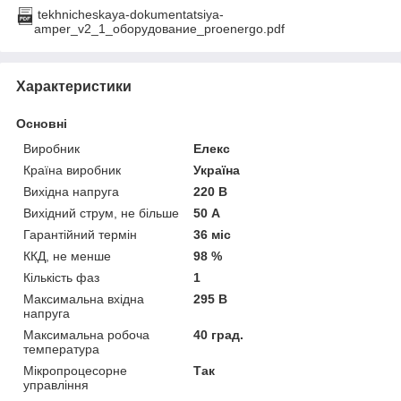
tekhnicheskaya-dokumentatsiya-
amper_v2_1_оборудование_proenergo.pdf
Характеристики
Основні
Виробник
Елекс
Країна виробник
Україна
Вихідна напруга
220 В
Вихідний струм, не більше
50 А
Гарантійний термін
36 міс
ККД, не менше
98 %
Кількість фаз
1
Максимальна вхідна
295 В
напруга
Максимальна робоча
40 град.
температура
Мікропроцесорне
Так
управління