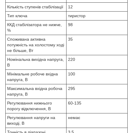
Кількість ступенів стабілізації
12
Тип ключа
тиристор
ККД стабілізатора не нижче,
98
%
Споживана активна
35
потужність на холостому ході
не більше, Вт
Номінальна вихідна напруга,
220
В
Мінімальне робоче вхідна
100
напруга, В
Максимальна вхідна робоча
295
напруга, В
Регулювання нижнього
60-135
порогу відключення, В
Регулювання напруги на
немає
виході, В
Точність в діапазоні
3.5