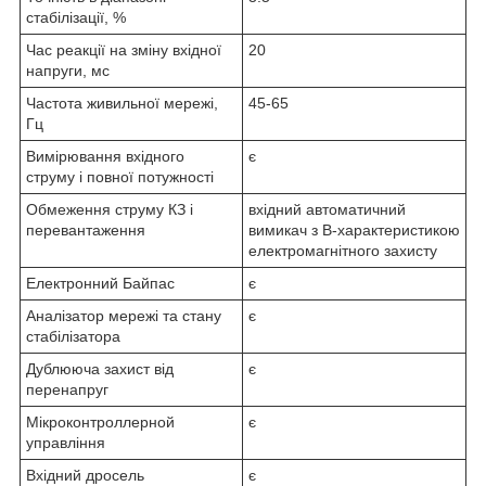
стабілізації, %
Час реакції на зміну вхідної
20
напруги, мс
Частота живильної мережі,
45-65
Гц
Вимірювання вхідного
є
струму і повної потужності
Обмеження струму КЗ і
вхідний автоматичний
перевантаження
вимикач з B-характеристикою
електромагнітного захисту
Електронний Байпас
є
Аналізатор мережі та стану
є
стабілізатора
Дублююча захист від
є
перенапруг
Мікроконтроллерной
є
управління
Вхідний дросель
є