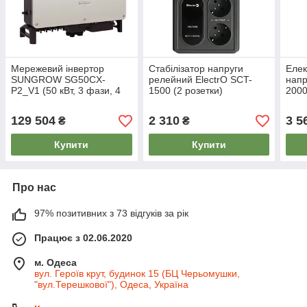
Мережевий інвертор
Стабілізатор напруги
Елек
SUNGROW SG50CX-
релейний ElectrO SCT-
напр
P2_V1 (50 кВт, 3 фази, 4
1500 (2 розетки)
2000
MPPT)
129 504
2 310
3 5
₴
₴
Купити
Купити
Про нас
97% позитивних з 73 відгуків за рік
Працює з 02.06.2020
м. Одеса
вул. Героїв крут, будинок 15 (БЦ Черьомушки,
"вул.Терешкової"), Одеса, Україна