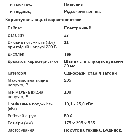
Тип монтажу
Навісний
Тип індикації
Рідкокристалічна
Користувальницькі характеристики
Байпас
Електронний
Вага (кг)
27
Вихідна потужність (кВт)
11
при вхідній напрузі 220 В
Дисплей
Так
Додаткові характеристики
Швидкість спрацьовування
20 мс
Категорія
Однофазні стабілізатори
Максимальна вхідна
295
напруга, В
Мінімальна вхідна
100
напруга, В
Номінальна потужність
10,1 - 25,0 кВт
(кВт)
Робочий струм
50 A
Розміри (мм)
175 x 295 x 535
Застосування
Побутова техніка, Будинок,