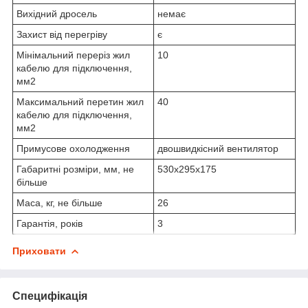
Вихідний дросель
немає
Захист від перегріву
є
Мінімальний переріз жил
10
кабелю для підключення,
мм2
Максимальний перетин жил
40
кабелю для підключення,
мм2
Примусове охолодження
двошвидкісний вентилятор
Габаритні розміри, мм, не
530х295х175
більше
Маса, кг, не більше
26
Гарантія, років
3
Приховати
Специфікація