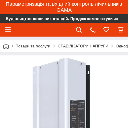
Параметризація та вхідний контроль лічильників
GAMA
Будівництво сонячних станцій. Продаж комплектуючих
Товари та послуги
СТАБІЛІЗАТОРИ НАПРУГИ
Одноф