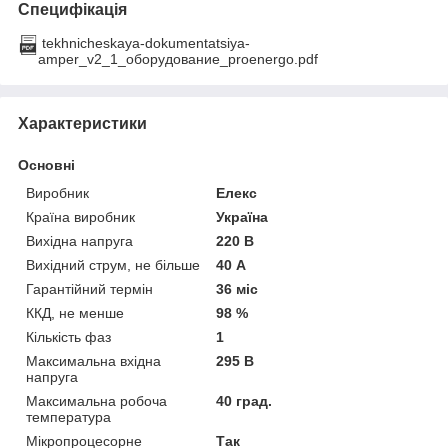
Специфікація
tekhnicheskaya-dokumentatsiya-
amper_v2_1_оборудование_proenergo.pdf
Характеристики
Основні
Виробник
Елекс
Країна виробник
Україна
Вихідна напруга
220 В
Вихідний струм, не більше
40 А
Гарантійний термін
36 міс
ККД, не менше
98 %
Кількість фаз
1
Максимальна вхідна
295 В
напруга
Максимальна робоча
40 град.
температура
Мікропроцесорне
Так