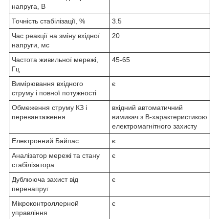
напруга, В
Точність стабілізації, %
3.5
Час реакції на зміну вхідної
20
напруги, мс
Частота живильної мережі,
45-65
Гц
Вимірювання вхідного
є
струму і повної потужності
Обмеження струму КЗ і
вхідний автоматичний
перевантаження
вимикач з B-характеристикою
електромагнітного захисту
Електронний Байпас
є
Аналізатор мережі та стану
є
стабілізатора
Дублююча захист від
є
перенапруг
Мікроконтроллерной
є
управління