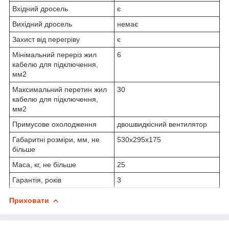
Вхідний дросель
є
Вихідний дросель
немає
Захист від перегріву
є
Мінімальний переріз жил
6
кабелю для підключення,
мм2
Максимальний перетин жил
30
кабелю для підключення,
мм2
Примусове охолодження
двошвидкісний вентилятор
Габаритні розміри, мм, не
530х295х175
більше
Маса, кг, не більше
25
Гарантія, років
3
Приховати