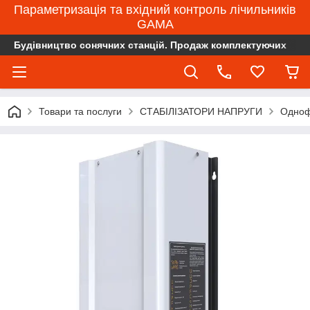
Параметризація та вхідний контроль лічильників
GAMA
Будівництво сонячних станцій. Продаж комплектуючих
Товари та послуги
СТАБІЛІЗАТОРИ НАПРУГИ
Одноф