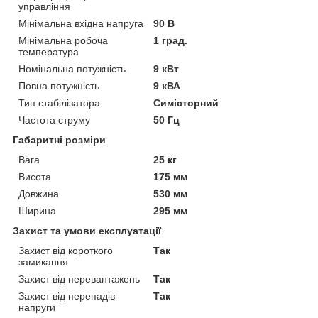
управління
Мінімальна вхідна напруга
90 В
Мінімальна робоча
1 град.
температура
Номінальна потужність
9 кВт
Повна потужність
9 кВА
Тип стабілізатора
Симісторний
Частота струму
50 Гц
Габаритні розміри
Вага
25 кг
Висота
175 мм
Довжина
530 мм
Ширина
295 мм
Захист та умови експлуатації
Захист від короткого
Так
замикання
Захист від перевантажень
Так
Захист від перепадів
Так
напруги