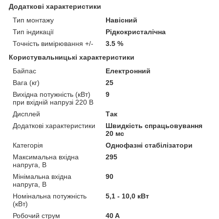
Додаткові характеристики
Тип монтажу
Навісний
Тип індикації
Рідкокристалічна
Точність вимірювання +/-
3.5 %
Користувальницькі характеристики
Байпас
Електронний
Вага (кг)
25
Вихідна потужність (кВт)
9
при вхідній напрузі 220 В
Дисплей
Так
Додаткові характеристики
Швидкість спрацьовування
20 мс
Категорія
Однофазні стабілізатори
Максимальна вхідна
295
напруга, В
Мінімальна вхідна
90
напруга, В
Номінальна потужність
5,1 - 10,0 кВт
(кВт)
Робочий струм
40 A