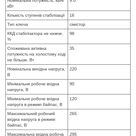
Номінальна потужність, кВА/
9.0
кВт
Кількість ступенів стабілізації
16
Тип ключа
сімістор
ККД стабілізатора не нижче,
98
%
Споживана активна
35
потужність на холостому ході
не більше, Вт
Номінальна вихідна напруга,
220
В
Мінімальне робоче вхідна
90
напруга, В
Мінімальне робоче вхідна
120
напруга в режимі байпас, В
Максимальний робочий
265
вхідна напруга в режимі
байпас, В
Максимальна вхідна робоча
295