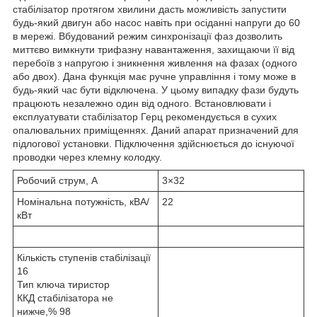
стабілізатор протягом хвилини дасть можливість запустити
будь-який двигун або насос навіть при осіданні напруги до 60
в мережі. Вбудований режим синхронізації фаз дозволить
миттєво вимкнути трифазну навантаження, захищаючи її від
перебоїв з напругою і зникнення живлення на фазах (одного
або двох). Дана функція має ручне управління і тому може в
будь-який час бути відключена. У цьому випадку фази будуть
працюють незалежно один від одного. Встановлювати і
експлуатувати стабілізатор Герц рекомендується в сухих
опалювальних приміщеннях. Даний апарат призначений для
підлогової установки. Підключення здійснюється до існуючої
проводки через клемну колодку.
Робочий струм, А
3×32
Номінальна потужність, кВА/
22
кВт
Кількість ступенів стабілізації
16
Тип ключа тиристор
ККД стабілізатора не
нижче,% 98