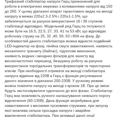
Трифазний стабілізатор напруги Герц призначений для
роботи в електричних мережах з коливаннями напруги від 150
до 260. У цьому діапазоні апарат гарантовано видає на виході
напругу в межах 220±2.3-2.5% і 220±1-1.5%, що
забезпечується за рахунок використання 16 і 36 ступенів
стабілізації відповідно. Модельний ряд Герц по потужності
може бути на 16.5, 22.5, 27, 33, 41 та 53 кВт, що відповідає
робочому струму на 25, 32 ,40, 50, 63 і 80А на фазу. До
особливостей даного стабілізатора можна віднести подвійний
LED-індикатор на фазу, лінійна смуга завантаження, наявність
механічного транзиту (байпас), підлогове виконання,
наявність вхідних і вихідних фільтрів для захисту від
високочастотних перешкод, безшумну роботу за рахунок
використання тороїдальних трансформаторів та тиристорних
ключів. При необхідності отримати на виході стабілізатора
напруга відмінне від 220В в Герц є функція регулювання
даного значення в діапазоні 200-230В. У ручному режимі
можна поміняти напругу на виході з кроком 1В. При це зміни
будуть застосовуватися одночасно до всіх фазах. Стабілізатор
Герц має можливість ручного налаштування нижнього порогу
відключення (60-135В). Дана функція затребувана для
навантаження з високими пусковими струмами, при запуску
якої можлива сильна просадка напруги і аварійне
відключення стабілізатора. При активації даної опції