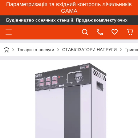
Параметризація та вхідний контроль лічильників
GAMA
Будівництво сонячних станцій. Продаж комплектуючих
Товари та послуги
СТАБІЛІЗАТОРИ НАПРУГИ
Трифа