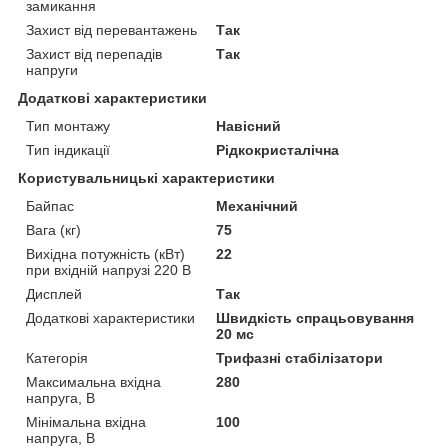
замикання
Захист від перевантажень
Так
Захист від перепадів
Так
напруги
Додаткові характеристики
Тип монтажу
Навісний
Тип індикації
Рідкокристалічна
Користувальницькі характеристики
Байпас
Механічний
Вага (кг)
75
Вихідна потужність (кВт)
22
при вхідній напрузі 220 В
Дисплей
Так
Додаткові характеристики
Швидкість спрацьовування
20 мс
Категорія
Трифазні стабілізатори
Максимальна вхідна
280
напруга, В
Мінімальна вхідна
100
напруга, В