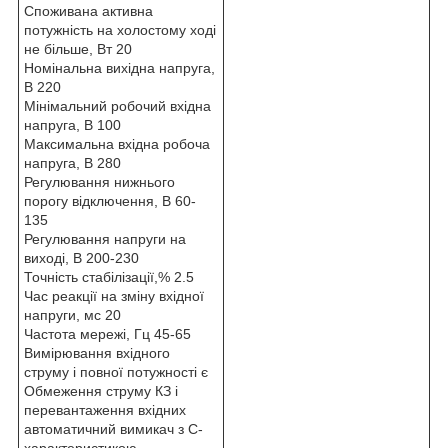
Споживана активна
потужність на холостому ході
не більше, Вт 20
Номінальна вихідна напруга,
В 220
Мінімальний робочий вхідна
напруга, В 100
Максимальна вхідна робоча
напруга, В 280
Регулювання нижнього
порогу відключення, В 60-
135
Регулювання напруги на
виході, В 200-230
Точність стабілізації,% 2.5
Час реакції на зміну вхідної
напруги, мс 20
Частота мережі, Гц 45-65
Вимірювання вхідного
струму і повної потужності є
Обмеження струму КЗ і
перевантаження вхідних
автоматичний вимикач з С-
характеристикою