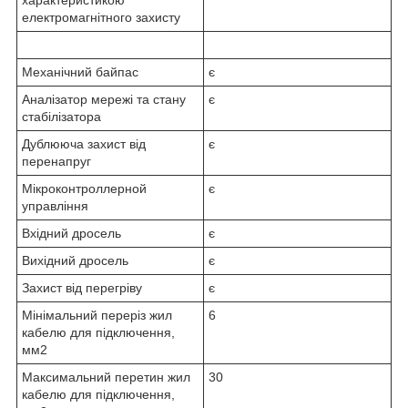
електромагнітного захисту
Механічний байпас
є
Аналізатор мережі та стану
є
стабілізатора
Дублююча захист від
є
перенапруг
Мікроконтроллерной
є
управління
Вхідний дросель
є
Вихідний дросель
є
Захист від перегріву
є
Мінімальний переріз жил
6
кабелю для підключення,
мм2
Максимальний перетин жил
30
кабелю для підключення,