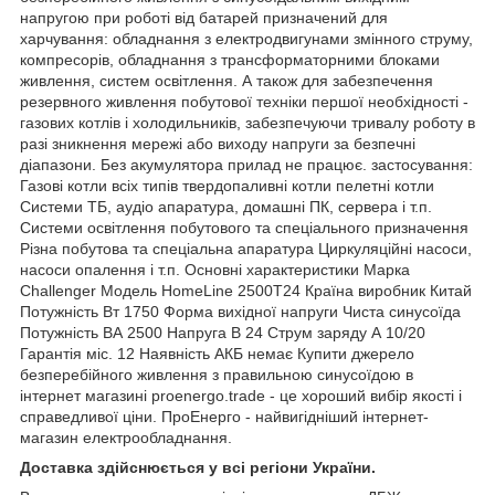
напругою при роботі від батарей призначений для
харчування: обладнання з електродвигунами змінного струму,
компресорів, обладнання з трансформаторними блоками
живлення, систем освітлення. А також для забезпечення
резервного живлення побутової техніки першої необхідності -
газових котлів і холодильників, забезпечуючи тривалу роботу в
разі зникнення мережі або виходу напруги за безпечні
діапазони. Без акумулятора прилад не працює. застосування:
Газові котли всіх типів твердопаливні котли пелетні котли
Системи ТБ, аудіо апаратура, домашні ПК, сервера і т.п.
Системи освітлення побутового та спеціального призначення
Різна побутова та спеціальна апаратура Циркуляційні насоси,
насоси опалення і т.п. Основні характеристики Марка
Challenger Модель HomeLine 2500Т24 Країна виробник Китай
Потужність Вт 1750 Форма вихідної напруги Чиста синусоїда
Потужність ВА 2500 Напруга В 24 Струм заряду А 10/20
Гарантія міс. 12 Наявність АКБ немає Купити джерело
безперебійного живлення з правильною синусоїдою в
інтернет магазині proenergo.trade - це хороший вибір якості і
справедливої ціни. ПроЕнерго - найвигідніший інтернет-
магазин електрообладнання.
Доставка здійснюється у всі регіони України.