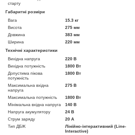
старту
Габаритні розміри
Вага
15.3 кг
Висота
275 мм
Довжина
383 мм
Ширина
220 мм
Технічні характеристики
Вихідна напруга
220 В
Вихідна потужність
1800 Вт
Допустима пікова
1800 Вт
потужність
Максимальна вхідна
275 В
напруга
Максимальна потужність
1800 Вт
Мінімальна вхідна напруга
140 В
Напруга акумулятору
24 В
Струм заряду
20 А
Тип ДБЖ
Лінійно-інтерактивний (Line-
Interactive)