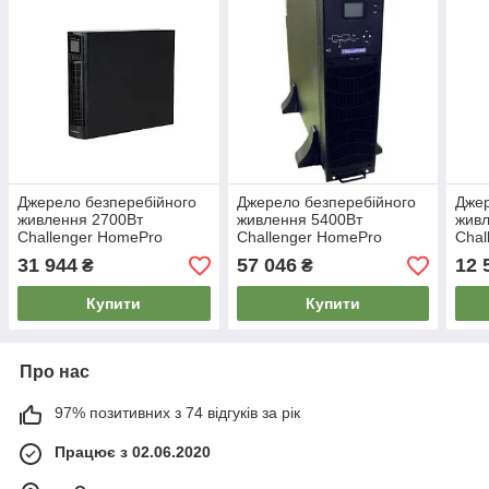
Джерело безперебійного
Джерело безперебійного
Джер
живлення 2700Вт
живлення 5400Вт
жив
Challenger HomePro
Challenger HomePro
Chal
RT3000-S 72V
6000RT31 192/216/240V
RT1
31 944
57 046
12 
₴
₴
Купити
Купити
Про нас
97% позитивних з 74 відгуків за рік
Працює з 02.06.2020