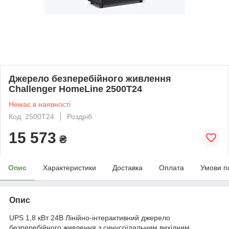
Джерело безперебійного живлення
Challenger HomeLine 2500T24
Немає в наявності
Код: 2500T24
Роздріб
15 573
₴
Опис
Характеристики
Доставка
Оплата
Умови п
Опис
UPS 1,8 кВт 24В Лінійно-інтерактивний джерело
безперебійного живлення з синусоїдальним вихідним