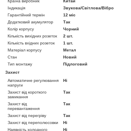
Країна виробник
Китай
Індикація
Звукова/Світлова/Вібро
Гарантійний термін
12 міс
Додатковий акумулятор
Так
Колір корпусу
Чорний
Кількість вихідних розеток
2 шт.
Кількість вхідних розеток
1 шт.
Матеріал корпусу
Метал
Стан
Новий
Тип монтажу
Підлоговий
Захист
Автоматичне регулювання
Ні
напруги
Захист від короткого
Так
замикання
Захист від
Так
перевантаження
Захист від перегріву
Так
Захист від переполюсовки
Ні
Наявність холодного
Ні