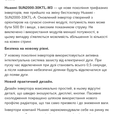
Huawei SUN2000-30KTL-M3
— це нове покоління трифазних
інверторів, яке прийшло на зміну бестселеру Huawei -
SUN2000-33KTL-A. Оновлений інвертор створений з
орієнтиром на сучасні сонячні модулі, потужність яких може
бути 500 Вт і вище, з високим показником струму. Не
виключено і використання модулів меншої потужності, в
цьому випадку з'являється можливість збільшення їх кількості
на кожен стринг.
Безпека на новому рівні.
У новому поколінні інверторів використовується активна
інтелектуальна система захисту від електричної дуги. При
пуску час відключення при дузі становить всього 0,5 секунди,
а після навчання небезпечні ділянки будуть відключатися ще
до появи дуги.
Новий практичний дизайн.
Дизайн інвертора максимально простий, в ньому відсутні
деталі, що швидко зношуються, дисплеї, кнопки. Пасивне
охолодження покращено шляхом використання нового
профілю радіатора, що так само призвело і до зниження ваги.
Інвертори компанії Huawei зарекомендували себе на ринку як