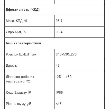
Ефективність (ККД)
Макс. КПД, %
98,7
Євро ККД, %
98.4
Інші характеристики
Розміри ШхВхГ, мм
640x530x270
Вага, кг
43
Діапазон робочих
-25 ... +60
температур, ºС
Клас Захисту IP
IP66
Рівень шуму, дБ
<46