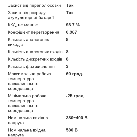
Захист від переполюсовки
Так
Захист від розряду
Так
акумуляторної батареї
ККД, не менше
98.7 %
Коефіцієнт перетворення
0.987
Кількість аналогових
8
виходів
Кількість аналогових входів
8
Кількість дискретних входів
8
Кількість фаз живлення
3
Максимальна робоча
60 град.
температура
навколишнього
середовища
Мінімальна робоча
-25 град.
температура
навколишнього
середовища
Номінальна вихідна
380~400 В
напруга
Номінальна вхідна
580 В
напруга