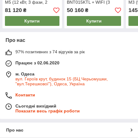
M5 (12 кВт, 3 фази, 2
BNT015KTL + WIFI (3
M3 (
МРРТ)
ФАЗИ, 15 КВТ, 2 МРРТ)
МРР
81 120
50 160
145
₴
₴
Купити
Купити
Про нас
97% позитивних з 74 відгуків за рік
Працює з 02.06.2020
м. Одеса
вул. Героїв крут, будинок 15 (БЦ Черьомушки,
"вул.Терешкової"), Одеса, Україна
Контакти
Сьогодні вихідний
Показати весь графік роботи
Про нас