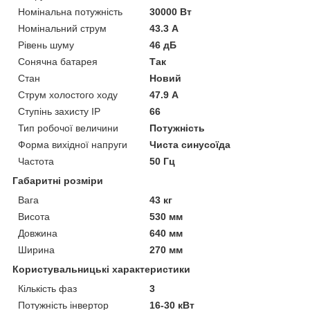
Номінальна потужність
30000 Вт
Номінальний струм
43.3 А
Рівень шуму
46 дБ
Сонячна батарея
Так
Стан
Новий
Струм холостого ходу
47.9 А
Ступінь захисту IP
66
Тип робочої величини
Потужність
Форма вихідної напруги
Чиста синусоїда
Частота
50 Гц
Габаритні розміри
Вага
43 кг
Висота
530 мм
Довжина
640 мм
Ширина
270 мм
Користувальницькі характеристики
Кількість фаз
3
Потужність інвертор
16-30 кВт