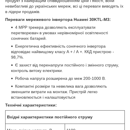
продукт з найкращим співвідношенням ціни і якості, вони
невибагливі до українських мереж, всі ці переваги виводять їх
в лідери продажів.
Переваги мережевого інвертора
Huawei
30
KTL
-
M
3:
4 МРР трекера дозволяють експлуатувати
перетворювач в умовах нерівномірної освітленості
сонячних батарей.
Енергетична ефективність сонячного інвертора
відповідає найвищому класу А + / А +. ККД пристрою -
98,7%.
Є захист від перенапруги постійного і змінного струму,
контроль витоку електрики.
Робоча напруга розширена до меж 200-1000 В.
Компактні розміри та невелика вага дозволяють
зменшити витрати на монтаж. Пристрій легко
встановлюється і налаштовується
Технічні характеристики:
Вхідні характеристики постійного струму