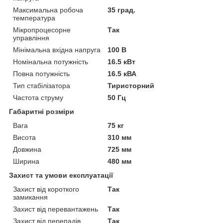
Максимальна робоча
35 град.
температура
Мікропроцесорне
Так
управління
Мінімальна вхідна напруга
100 В
Номінальна потужність
16.5 кВт
Повна потужність
16.5 кВА
Тип стабілізатора
Тиристорний
Частота струму
50 Гц
Габаритні розміри
Вага
75 кг
Висота
310 мм
Довжина
725 мм
Ширина
480 мм
Захист та умови експлуатації
Захист від короткого
Так
замикання
Захист від перевантажень
Так
Захист від перепадів
Так