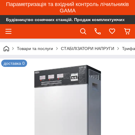
Параметризація та вхідний контроль лічильників
GAMA
Будівництво сонячних станцій. Продаж комплектуючих
Товари та послуги
СТАБІЛІЗАТОРИ НАПРУГИ
Трифа
доставка 0