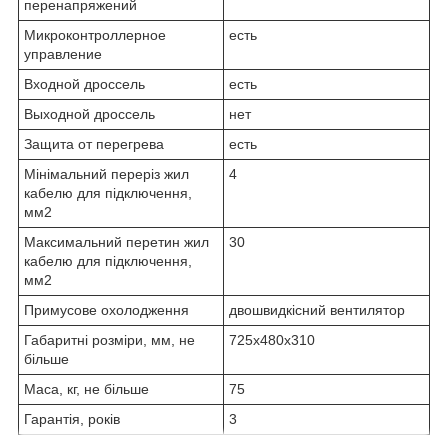
перенапряжений
Микроконтроллерное
есть
управление
Входной дроссель
есть
Выходной дроссель
нет
Защита от перегрева
есть
Мінімальний переріз жил
4
кабелю для підключення,
мм2
Максимальний перетин жил
30
кабелю для підключення,
мм2
Примусове охолодження
двошвидкісний вентилятор
Габаритні розміри, мм, не
725х480х310
більше
Маса, кг, не більше
75
Гарантія, років
3