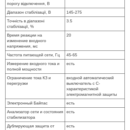
порогу відключення, В
Діапазон стабілізації, В
145-275
Точність в діапазоні
3.5
стабілізації, %
Время реакции на
20
изменение входного
напряжения, мс
Частота питающей сети, Гц
45-65
Измерение входного тока и
есть
полной мощности
Ограничение тока КЗ и
входной автоматический
перегрузки
выключатель с С-
характеристикой
электромагнитной защиты
Электронный Байпас
есть
Анализатор сети и состояния
есть
стабилизатора
Дублирующая защита от
есть