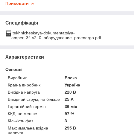
Приховати
Специфікація
tekhnicheskaya-dokumentatsiya-
amper_3f_v2_0_оборудование_proenergo.pdf
Характеристики
Основні
Виробник
Елекс
Країна виробник
Україна
Вихідна напруга
220 В
Вихідний струм, не більше
25 А
Гарантійний термін
36 міс
ККД, не менше
97 %
Кількість фаз
3
Максимальна вхідна
295 В
напруга