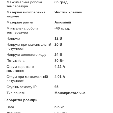
Максимальна робоча
85 град.
температура
Матеріал виготовлення
Чистий кремній
модуля
Матеріал рамки
Алюміній
Мінімальна робоча
-40 град.
температура
Напруга
12 В
Напруга при максимальній
20 В
потужності
Напруга холостого ходу
24 В
Потужність
80 Вт
Струм короткого
4.22 А
замикання
Струм при максимальній
4.01 А
потужності
Ступінь захисту IP
65
Тип панелі
Монокристалічна
Габаритні розміри
Вага
5.5 кг
Довжина
670 мм