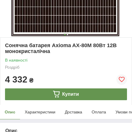
Сонячна батарея Axioma AX-80М 80Вт 12В
монокристалічна
В наявності
Роздріб
4 332
₴
Купити
Опис
Характеристики
Доставка
Оплата
Умови п
Опис