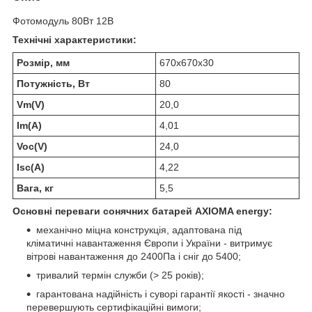
Фотомодуль 80Вт 12В
Технічні характеристики:
Розмiр
, мм
670х670х30
Потужнiсть
, Вт
80
Vm(V)
20,0
Im(A)
4,01
Voc(V)
24,0
Isc(A)
4,22
Вага
, кг
5,5
Основні переваги сонячних батарей AXIOMA energy:
механічно міцна конструкція, адаптована під
кліматичні навантаження Європи і України - витримує
вітрові навантаження до 2400Па і сніг до 5400;
тривалий термін служби (> 25 років);
гарантована надійність і суворі гарантії якості - значно
перевершують сертифікаційні вимоги;