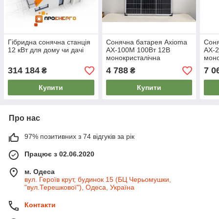
Гібридна сонячна станція
Сонячна батарея Axioma
Соня
12 кВт для дому чи дачі
AX-100M 100Вт 12В
AX-
монокристалічна
моно
314 184
4 788
7 0
₴
₴
Купити
Купити
Про нас
97% позитивних з 74 відгуків за рік
Працює з 02.06.2020
м. Одеса
вул. Героїв крут, будинок 15 (БЦ Черьомушки,
"вул.Терешкової"), Одеса, Україна
Контакти