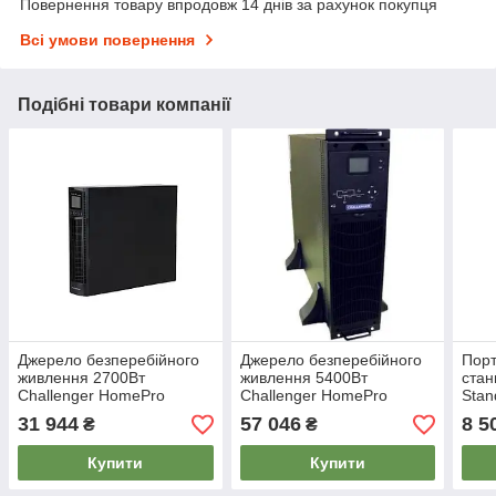
Повернення товару впродовж 14 днів за рахунок покупця
Всі умови повернення
Подібні товари компанії
Джерело безперебійного
Джерело безперебійного
Порт
живлення 2700Вт
живлення 5400Вт
ста
Challenger HomePro
Challenger HomePro
Stan
RT3000-S 72V
6000RT31 192/216/240V
швид
31 944
57 046
8 5
₴
₴
Купити
Купити