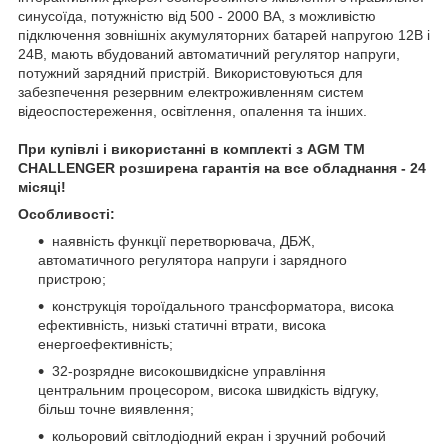
синусоїда, потужністю від 500 - 2000 ВА, з можливістю
підключення зовнішніх акумуляторних батарей напругою 12В і
24В, мають вбудований автоматичний регулятор напруги,
потужний зарядний пристрій. Використовуються для
забезпечення резервним електроживленням систем
відеоспостереження, освітлення, опалення та інших.
При купівлі і використанні в комплекті з AGM ТМ
CHALLENGER розширена гарантія на все обладнання - 24
місяці!
Особливості:
наявність функції перетворювача, ДБЖ,
автоматичного регулятора напруги і зарядного
пристрою;
конструкція тороїдального трансформатора, висока
ефективність, низькі статичні втрати, висока
енергоефективність;
32-розрядне високошвидкісне управління
центральним процесором, висока швидкість відгуку,
більш точне виявлення;
кольоровий світлодіодний екран і зручний робочий