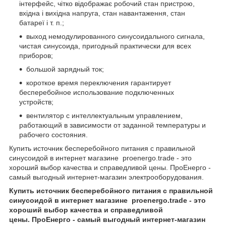
інтерфейс, чітко відображає робочий стан пристрою,
вхідна і вихідна напруга, стан навантаження, стан
батареї і т. п.;
выход немодулированного синусоидального сигнала,
чистая синусоида, пригодный практически для всех
приборов;
большой зарядный ток;
короткое время переключения гарантирует
бесперебойное использование подключенных
устройств;
вентилятор с интеллектуальным управлением,
работающий в зависимости от заданной температуры и
рабочего состояния.
Купить источник бесперебойного питания с правильной
синусоидой в интернет магазине proenergo.trade - это
хороший выбор качества и справедливой цены. ПроЕнерго -
самый выгодный интернет-магазин электрооборудования.
Купить источник бесперебойного питания с правильной
синусоидой в интернет магазине proenergo.trade - это
хороший выбор качества и справедливой
цены. ПроЕнерго - самый выгодный интернет-магазин