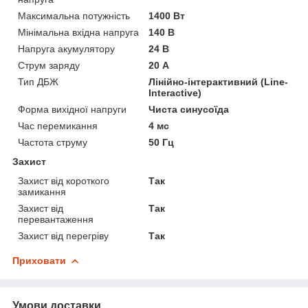
Максимальна потужність
1400 Вт
Мінімальна вхідна напруга
140 В
Напруга акумулятору
24 В
Струм заряду
20 А
Тип ДБЖ
Лінійно-інтерактивний (Line-
Interactive)
Форма вихідної напруги
Чиста синусоїда
Час перемикання
4 мс
Частота струму
50 Гц
Захист
Захист від короткого
Так
замикання
Захист від
Так
перевантаження
Захист від перегріву
Так
Приховати
Умови доставки