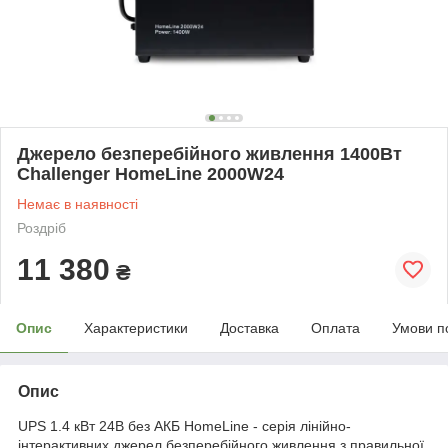
Джерело безперебійного живлення 1400Вт
Challenger HomeLine 2000W24
Немає в наявності
Роздріб
11 380
₴
Опис
Характеристики
Доставка
Оплата
Умови п
Опис
UPS 1.4 кВт 24В без АКБ HomeLine - серія лінійно-
інтерактивних джерел безперебійного живлення з правильної