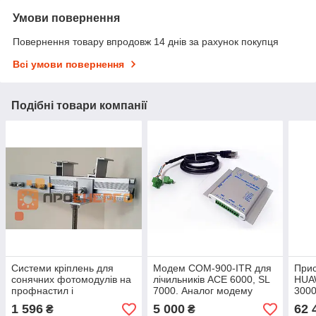
Умови повернення
Повернення товару впродовж 14 днів за рахунок покупця
Всі умови повернення
Подібні товари компанії
Системи кріплень для
Модем COM-900-ITR для
Прис
сонячних фотомодулів на
лічильників ACE 6000, SL
HUA
профнастил і
7000. Аналог модему
3000
металочерепицю шифер
Sparklet
1 596
5 000
62 
₴
₴