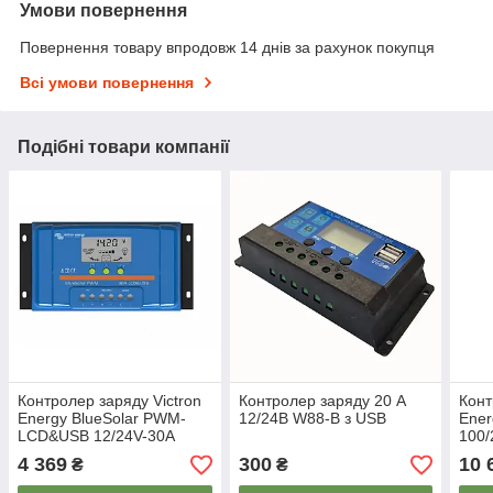
Умови повернення
Повернення товару впродовж 14 днів за рахунок покупця
Всі умови повернення
Подібні товари компанії
Контролер заряду Victron
Контролер заряду 20 А
Конт
Energy BlueSolar PWM-
12/24В W88-B з USB
Ener
LCD&USB 12/24V-30A
100/
4 369
300
10 
₴
₴