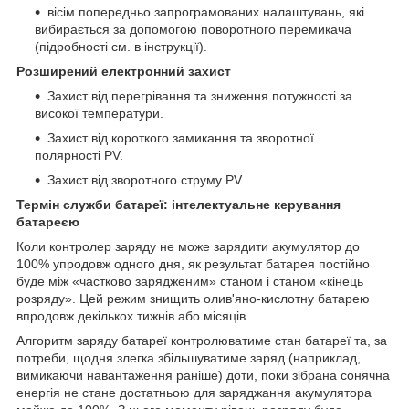
вісім попередньо запрограмованих налаштувань, які
вибирається за допомогою поворотного перемикача
(підробності см. в інструкції).
Розширений електронний захист
Захист від перегрівання та зниження потужності за
високої температури.
Захист від короткого замикання та зворотної
полярності PV.
Захист від зворотного струму PV.
Термін служби батареї: інтелектуальне керування
батареєю
Коли контролер заряду не може зарядити акумулятор до
100% упродовж одного дня, як результат батарея постійно
буде між «частково зарядженим» станом і станом «кінець
розряду». Цей режим знищить олив'яно-кислотну батарею
впродовж декількох тижнів або місяців.
Алгоритм заряду батареї контролюватиме стан батареї та, за
потреби, щодня злегка збільшуватиме заряд (наприклад,
вимикаючи навантаження раніше) доти, поки зібрана сонячна
енергія не стане достатньою для заряджання акумулятора