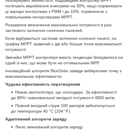
безперервно змінюється, надшвидкий контролер MPPT
поліпшить вироблення електрики на 30%, якщо порівнювати
ці зарядні контролери з PWM і до 10%, порівнюючи з
повільнішими контролерами MPPT.
Розширене визначення максимальної потужності в разі
часткового затінення сонячних панелей.
Коли відбувається часткове затінення сонячної панелі, на
графіку MPPT зазвичай є дві або більше точок максимальної
потужності.
Звичайні MPPT контролери мають тенденцію блокуватися на
одній із них, що може бути не оптимальним MPP.
Інноваційний алгоритм BlueSolar завжди вибиратиме точку з
максимальною ефективністю.
Чудова ефективність перетворення
Немає вентилятора, що охолоджує. За ефективності
до 98% і максимальної вихідної потужності 4800 ватів.
Повний вихідний струм 100 амперів забезпечується
до температури 40 °C (104 °F).
Адаптивний алгоритм заряду
Легко змінюваний алгоритм заряду