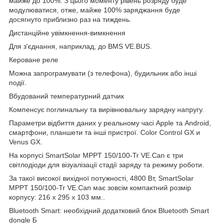
майже до 100%. З цього моменту рівень розряду буде
модулюватися, отже, майже 100% заряджання буде
досягнуто приблизно раз на тиждень.
Дистанційне увімкнення-вимкнення
Для з'єднання, наприклад, до BMS VE.BUS.
Кероване реле
Можна запрограмувати (з телефона), будильник або інші
події.
Вбудований температурний датчик
Компенсує поглинальну та вирівнювальну зарядну напругу.
Параметри відбиття даних у реальному часі Apple та Android,
смартфони, планшети та інші пристрої. Color Control GX и
Venus GX.
На корпусі SmartSolar MPPT 150/100-Tr VE.Can є три
світлодіоди для візуалізації стадії заряду та режиму роботи.
За такої високої вихідної потужності, 4800 Вт, SmartSolar
MPPT 150/100-Tr VE.Can має зовсім компактний розмір
корпусу: 216 x 295 x 103 мм..
Bluetooth Smart: необхідний додатковий блок Bluetooth Smart
dongle Б