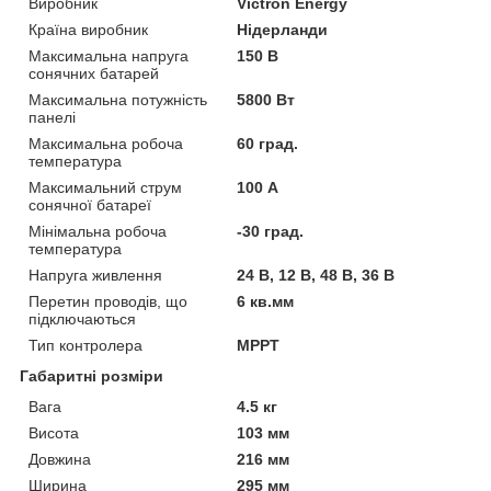
Виробник
Victron Energy
Країна виробник
Нідерланди
Максимальна напруга
150 В
сонячних батарей
Максимальна потужність
5800 Вт
панелі
Максимальна робоча
60 град.
температура
Максимальний струм
100 А
сонячної батареї
Мінімальна робоча
-30 град.
температура
Напруга живлення
24 В, 12 В, 48 В, 36 В
Перетин проводів, що
6 кв.мм
підключаються
Тип контролера
MPPT
Габаритні розміри
Вага
4.5 кг
Висота
103 мм
Довжина
216 мм
Ширина
295 мм