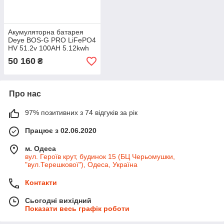
Акумуляторна батарея
Deye BOS-G PRO LiFePO4
HV 51.2v 100AH 5.12kwh
для високовольтних
50 160
₴
інверторів
Про нас
97% позитивних з 74 відгуків за рік
Працює з 02.06.2020
м. Одеса
вул. Героїв крут, будинок 15 (БЦ Черьомушки,
"вул.Терешкової"), Одеса, Україна
Контакти
Сьогодні вихідний
Показати весь графік роботи