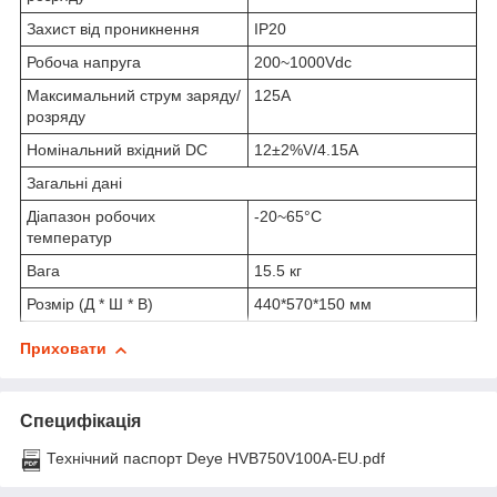
Захист від проникнення
IP20
Робоча напруга
200~1000Vdc
Максимальний струм заряду/
125А
розряду
Номінальний вхідний DC
12±2%V/4.15A
Загальні дані
Діапазон робочих
-20~65°C
температур
Вага
15.5 кг
Розмір (Д * Ш * В)
440*570*150 мм
Приховати
Специфікація
Технічний паспорт Deye HVB750V100A-EU.pdf