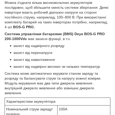
Можна з'єднати кілька високовольтних акумуляторів
послідовно, щоб збільшити ємність системи зберігання. Деякі
інвертори мають робочий діапазон напруги на стороні
постійного струму, наприклад, 100–800 В. При використанні
комплекту батарей на таких інверторах потрібно, наприклад,
4 шт
BOS-G PRO.
Система управління батареями (BMS) Deye BOS-G PRO
200-1000Vdc
має захисні функції, в т.ч.
захист від надмірного розряду
захист від перенапруги
захист від навантаження
захист від надмірно високих чи низьких температур
Система може автоматично керувати станом заряду та
розряду та балансувати струм та напругу кожної комірки.
Модуль керування має два типи джерела живлення:
внутрішній джерело живлення або зовнішнє джерело
живлення.
Характеристики акумулятора
Номінальний струм заряду/
100А
розряду