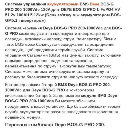
Система управління
акумуляторами
BMS
Deye
BOS-G
PRO 200-1000Vdc 120A для DEYE BOS-G PRO LiFePO4 HV
51.2v 100AH 5.12kw (Блок зв'язку між акумулятором BOS-
GM5.1 і інвертором)
Система керування
Deye BOS-G PRO 200-1000Vdc
для
BOS-
G PRO
може керувати та відстежувати інформацію про
осередки, включаючи напругу, струм і температуру. Більше
того, BMS може балансувати заряджання та розрядження
осередків, щоб продовжити термін служби. Система
управління батареями (BMS) має функції захисту, включаючи
надмірне розрядження, надмірне заряджання,
перевантаження по струму і високу/низьку температуру;
Система може автоматично керувати станом заряду та
розряду та балансувати струм та напругу кожного осередку;
Контролер літієвих батарей
BMS Deye BOS-G PRO 200-
1000Vdc для Deye BOS-G PRO
є контролером
високовольтних батарей. За допомогою
модуля BMS Deye
BOS-G PRO 200-1000Vdc
Ви можете збільшити
продуктивність вашої установки. Ще більше збільшити термін
служби акумуляторів за рахунок послідовного використання
подвійного модуля.
Переваги комбінації Deye BOS-G PRO 200-