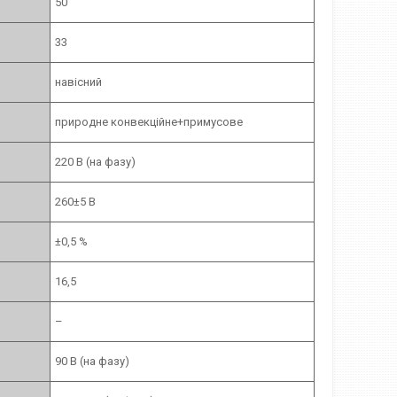
50
33
навісний
природне конвекційне+примусове
220 В (на фазу)
260±5 В
±0,5 %
16,5
–
90 В (на фазу)