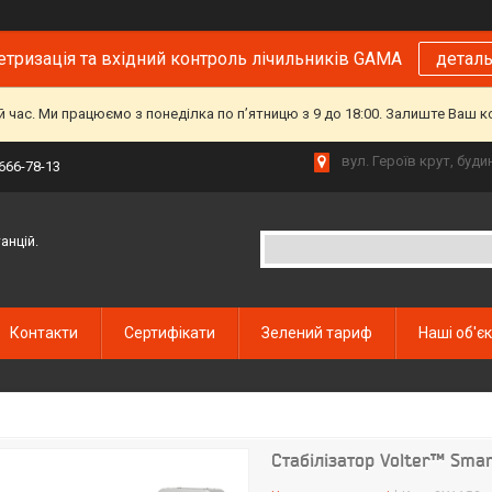
тризація та вхідний контроль лічильників GAMA
детал
й час. Ми працюємо з понеділка по пʼятницю з 9 до 18:00. Залиште Ваш 
вул. Героїв крут, буд
 666-78-13
анцій.
Контакти
Сертифікати
Зелений тариф
Наші об'є
Стабілізатор Volter™ Smart