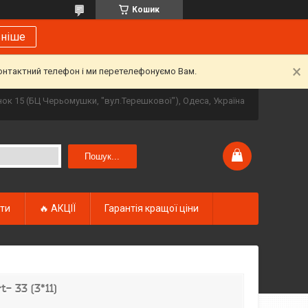
Кошик
ьніше
контактний телефон і ми перетелефонуємо Вам.
инок 15 (БЦ Черьомушки, "вул.Терешкової"), Одеса, Україна
Пошук...
кти
🔥 АКЦІЇ
Гарантія кращої ціни
- 33 (3*11)