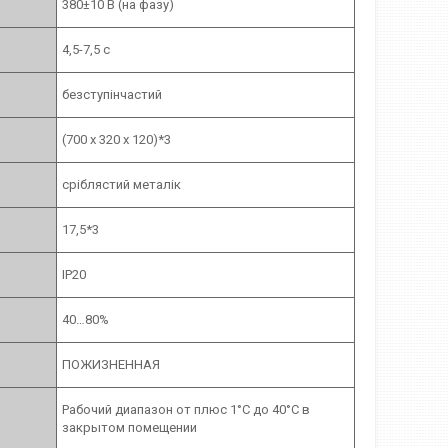
380±10 В (на фазу)
4,5-7,5 с
безступінчастий
(700 х 320 х 120)*3
сріблястий металік
17,5*3
IP20
40…80%
ПОЖИЗНЕННАЯ
Рабочий диапазон от плюс 1°С до 40°С в
закрытом помещении