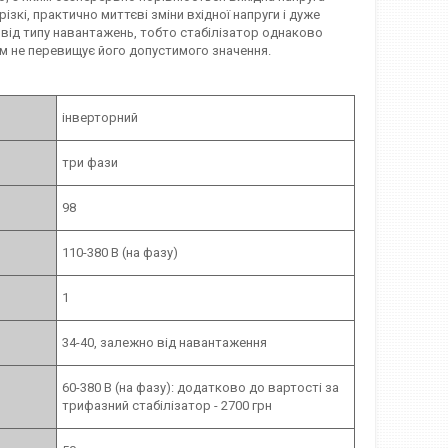
різкі, практично миттєві зміни вхідної напруги і дуже
 від типу навантажень, тобто стабілізатор однаково
м не перевищує його допустимого значення.
інверторний
три фази
98
110-380 В (на фазу)
1
34-40, залежно від навантаження
60-380 В (на фазу): додатково до вартості за
трифазний стабілізатор - 2700 грн