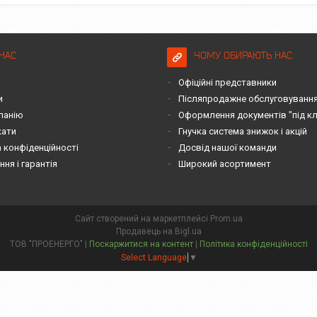
НАС
ЧОМУ ОБИРАЮТЬ НАС
Офіційні представники
и
Післяпродажне обслуговування 
панію
Оформлення документів "під к
кати
Гнучка система знижок і акцій
 конфіденційності
Досвід нашої команди
ня і гарантія
Широкий асортимент
Сайт створений на маркетплейсі
Prom.ua
Продавець на Bigl.ua
ТОВ "ПРОЕНЕРГО" |
Поскаржитися на контент
|
Політика конфіденційності
Select Language
▼