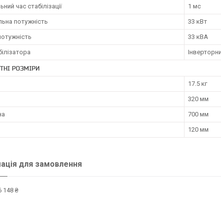
ьний час стабілізації
1 мс
льна потужність
33 кВт
потужність
33 кВА
білізатора
Інверторн
ТНІ РОЗМІРИ
17.5 кг
320 мм
на
700 мм
120 мм
ація для замовлення
 148 ₴