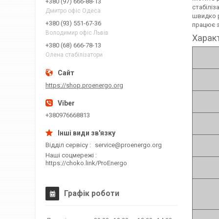
+380 (97) 666-88-13
стабіліз
Дмитро офіс Одеса
швидко р
+380 (93) 551-67-36
працює з
Володимир офіс Львів
Харак
+380 (68) 666-78-13
Олена стабілізатори
https://shop.proenergo.org
+380976668813
Відділ сервісу
service@proenergo.org
Наші соцмережі
https://choko.link/ProEnergo
Графік роботи