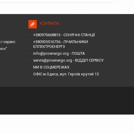
КОНТАКТИ
+380976668813 - СОНЯЧНІ СТАНЦІЇ
і сервіс
+380935516736 - ЛІЧИЛЬНИКИ
ЕЛЛЕКТРОЕНЕРГІІ
люч"
info@proenergo.org - ПОШТА
servis@proenergo.org - ВІДДІЛ СЕРВІСУ
МИ В СОЦМЕРЕЖАХ
ОФІС м.Одеса, вул. Героїв крутий 15