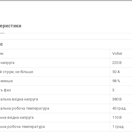
еристики
НІ
ик
Volter
 напруга
220 В
й струм, не більше
50 А
е менше
98 %
ть фаз
3
альна вхідна напруга
380 В
альна робоча температура
40 град.
ьна вхідна напруга
110 В
льна робоча температура
1 град.