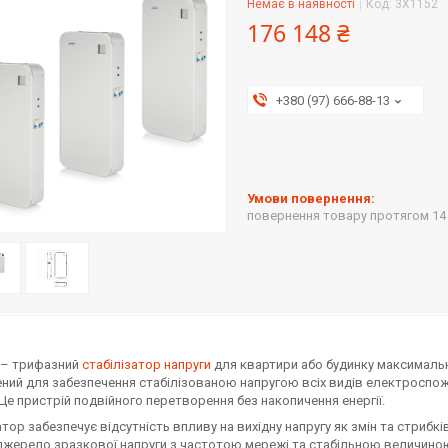
Немає в наявності
Код:
3X1152
176 148 ₴
+380 (97) 666-88-13
повернення товару протягом 14
 – трифазний
стабілізатор напруги
для квартири або будинку максимально
ний для забезпечення стабілізованою напругою всіх видів електроспож
 Це пристрій подвійного перетворення без накопичення енергії.
атор забезпечує відсутність впливу на вихідну напругу як змін та стрибків
джерело зразкової напруги з частотою мережі та стабільною величиною