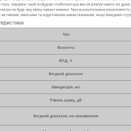
атора. Завдяки такій побудові стабілізатора він не реагує навіть на дуже 
еагує на будь-яку зміну навантаження. Також реалізована незалежність
 активним, ємнісним та індуктивним навантаженням, якщо вихідний стру
теристики
Тип
Фазність
КПД, %
Вхідний діапазон
Швидкодія, мс
Рівень шуму, дБ
Вхідний діапазон, на замовлення