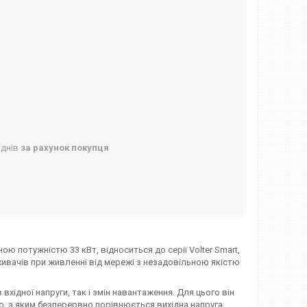
 днів
за рахунок покупця
ю потужністю 33 кВт, відноситься до серії Volter Smart,
ивачів при живленні від мережі з незадовільною якістю
 вхідної напруги, так і змін навантаження. Для цього він
, з яким безперервно порівнюється вихідна напруга