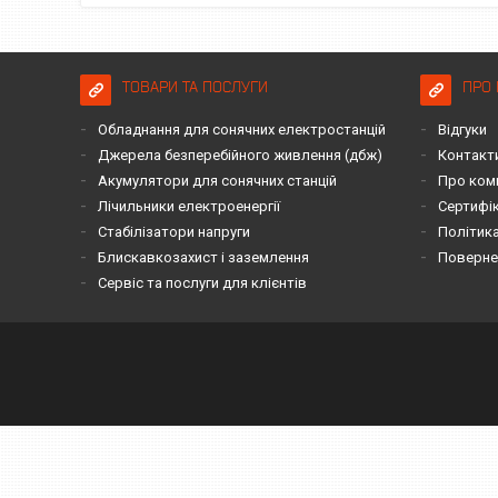
ТОВАРИ ТА ПОСЛУГИ
ПРО 
Обладнання для сонячних електростанцій
Відгуки
Джерела безперебійного живлення (дбж)
Контакт
Акумулятори для сонячних станцій
Про ком
Лічильники електроенергії
Сертифі
Стабілізатори напруги
Політика
Блискавкозахист і заземлення
Повернен
Сервіс та послуги для клієнтів