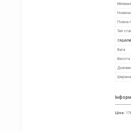
Мінімал
Номіна
Повна 
Тип ста
ГАБАРИ
Вага
Висота
Довжи
Ширина
Інформ
Ціна:
176