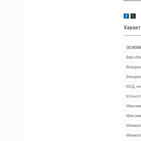
Характ
ОСНОВ
Виробн
Вихідна
Вихідни
ККД, н
Кількіс
Максим
Максим
Мінімал
Мініма