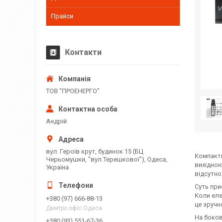
Прайси
Контакти
ТОВ "ПРОЕНЕРГО"
Андрій
вул. Героїв крут, будинок 15 (БЦ
Компактн
Черьомушки, "вул.Терешкової"), Одеса,
вихідною
Україна
відсутно
Суть при
Коли еле
+380 (97) 666-88-13
це зручн
Дмитро офіс Одеса
На боков
+380 (93) 551-67-36