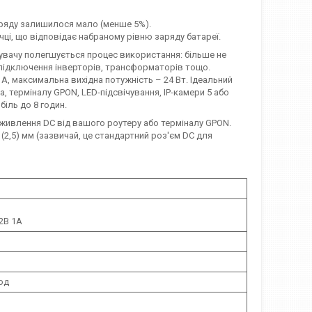
заряду залишилося мало (менше 5%).
чці, що відповідає набраному рівню заряду батареї.
тувачу полегшується процес використання: більше не
и підключення інверторів, трансформаторів тощо.
1A, максимальна вихідна потужність – 24 Вт. Ідеальний
, терміналу GPON, LED-підсвічування, IP-камери 5 або
біль до 8 годин.
живлення DC від вашого роутеру або терміналу GPON.
(2,5) мм (зазвичай, це стандартний роз'єм DC для
12В 1А
од