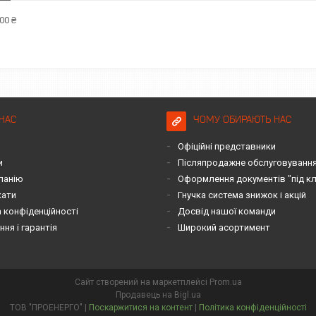
00 ₴
НАС
ЧОМУ ОБИРАЮТЬ НАС
Офіційні представники
и
Післяпродажне обслуговування 
панію
Оформлення документів "під к
кати
Гнучка система знижок і акцій
 конфіденційності
Досвід нашої команди
ня і гарантія
Широкий асортимент
Сайт створений на маркетплейсі
Prom.ua
Продавець на Bigl.ua
ТОВ "ПРОЕНЕРГО" |
Поскаржитися на контент
|
Політика конфіденційності