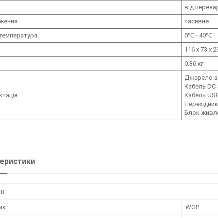
від переза
ження
пасивне
температура
0℃ - 40℃
116 x 73 x 
0.36 кг
Джерело а
Кабель DC 5
ктація
Кабель USB 
Перехідник
Блок живле
еристики
НІ
ик
WGP