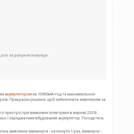
 днів
за рахунок покупця
вим
акумулятором
на 10400мА•год та максимальною
троїв. Прекрасне рішення, щоб забезпечити живленням за
о пристрої при вимкненні електрики в мережі 220 В.
ньо і заряджатиме вбудований акумулятор. Погодьтеся,
кнопка живлення (ввімкнути - натиснути 1 раз, вимкнути -