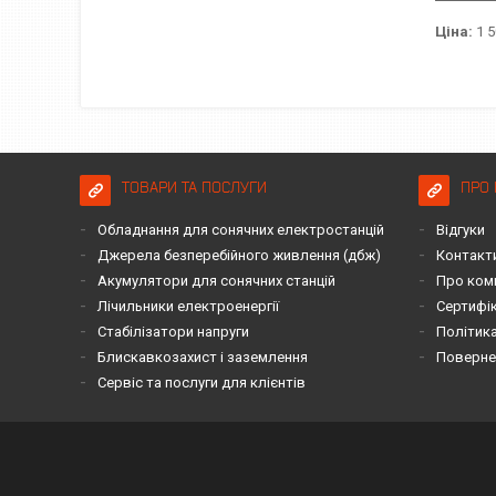
Ціна:
1 5
ТОВАРИ ТА ПОСЛУГИ
ПРО 
Обладнання для сонячних електростанцій
Відгуки
Джерела безперебійного живлення (дбж)
Контакт
Акумулятори для сонячних станцій
Про ком
Лічильники електроенергії
Сертифі
Стабілізатори напруги
Політика
Блискавкозахист і заземлення
Повернен
Сервіс та послуги для клієнтів