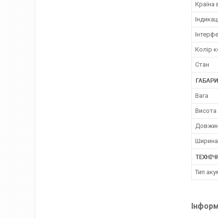
Країна
Індикац
Інтерфе
Колір к
Стан
ГАБАРИ
Вага
Висота
Довжи
Ширина
ТЕХНІЧ
Тип ак
Інформ