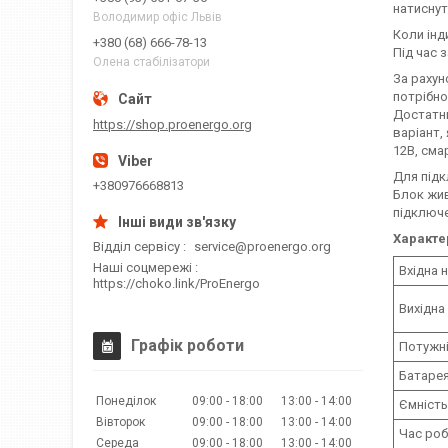
натиснут
Володимир офіс Львів
Коли інд
+380 (68) 666-78-13
Під час 
Олена стабілізатори
За рахун
потрібно
Достатнь
https://shop.proenergo.org
варіант,
12В, сма
Для підк
+380976668813
Блок жив
підключе
Характе
Відділ сервісу
service@proenergo.org
Наші соцмережі
Вхідна 
https://choko.link/ProEnergo
Вихідна
Графік роботи
Потужн
Батаре
Понеділок
09:00
18:00
13:00
14:00
Ємність
Вівторок
09:00
18:00
13:00
14:00
Час роб
Середа
09:00
18:00
13:00
14:00