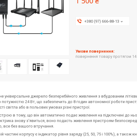
1 500 ₴
+380 (97) 666-88-13
повернення товару протягом 14
е універсальне джерело безперебійного живлення з вбудованим літіє
 потужністю 24 Вт, що забезпечить до 8 годин автономної роботи прис
сті світла або в польових умовах різні пристрої.
строю в тому, що він автоматично подає живлення на підключені до ньог
ктрика знову з'явиться, воно подасть живлення пристроям безпосеред
о, все без вашого втручання.
ій частині корпусу є індикатор рівня заряду (25, 50, 75 і 100%), а також 