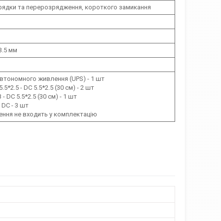
рядки та перерозрядження, короткого замикання
23.5 мм
втономного живлення (UPS) - 1 шт
.5*2.5 - DC 5.5*2.5 (30 см) - 2 шт
- DC 5.5*2.5 (30 см) - 1 шт
 DC - 3 шт
ння не входить у комплектацію