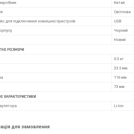
 виробник
Китай
ія
Світлова
йс для підключення зовнішніх пристроїв
USB
орпусу
Чорний
Новий
ТНІ РОЗМІРИ
0.3 кг
23.5 мм
на
116 мм
73 мм
НІ ХАРАКТЕРИСТИКИ
умулятора
Li-Ion
ація для замовлення