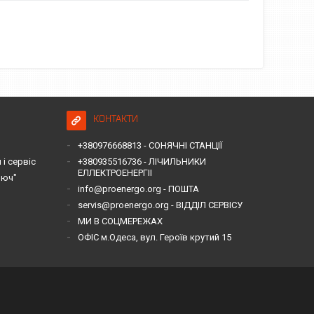
КОНТАКТИ
+380976668813 - СОНЯЧНІ СТАНЦІЇ
і сервіс
+380935516736 - ЛІЧИЛЬНИКИ
ЕЛЛЕКТРОЕНЕРГІІ
люч"
info@proenergo.org - ПОШТА
servis@proenergo.org - ВІДДІЛ СЕРВІСУ
МИ В СОЦМЕРЕЖАХ
ОФІС м.Одеса, вул. Героїв крутий 15