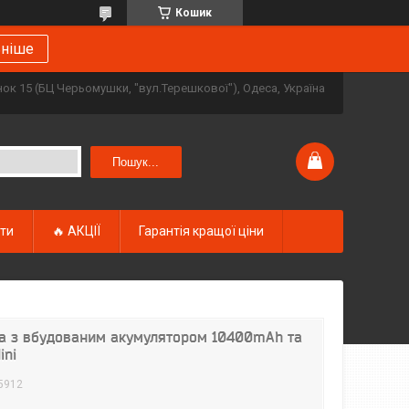
Кошик
ьніше
инок 15 (БЦ Черьомушки, "вул.Терешкової"), Одеса, Україна
Пошук...
кти
🔥 АКЦІЇ
Гарантія кращої ціни
ра з вбудованим акумулятором 10400mAh та
ini
5912