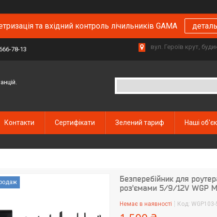
тризація та вхідний контроль лічильників GAMA
детал
вул. Героїв крут, буд
 666-78-13
анцій.
Контакти
Сертифікати
Зелений тариф
Наші об'є
Безперебійник для роуте
продаж
роз'ємами 5/9/12V WGP M
Немає в наявності
Код:
WGP103-