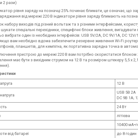
и 2 рази)
икатор рівня заряду на позначці 25% починає блимати, це означає, що 
заряджання від мережі 220 В індикатори рівня заряду блимають на позна
ок набору виходів під різний вольтаж та з різними інтерфейсами, корис
 шукати спеціальні перехідники, специфічні блоки живлення, вигадуват
о вибрати один із необхідних інтерфейсів: USB 5V/2A, DC 9V/1A, DC 12V/
 якщо вам необхідно вдома забезпечити резервне живлення Wi-Fi роутера
ртфонів, планшетів, для кемпігна, як портативна зарядна точка в автомо
лючення пристрою до мережі 220 В вам потрібно скористатися блоком 
лення має бути з вихідним струмом на 12 В та розміром штекеру 5,5 х 2,1
ння).
ристики
напруга
12 В
USB 5В 2A
 напруга
DC 9В 1А; 
ість
24 Вт
я
літієва
10400 мА•г
оти від батареї
до 8 годин