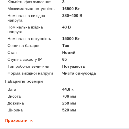
Кількість фаз живлення
3
Максимальна потужність
16500 Вт
Номінальна вихідна
380~400 В
напруга
Номінальна вхідна
48 В
напруга
Номінальна потужність
15000 Вт
Сонячна батарея
Так
Стан
Новий
Ступінь захисту IP
65
Тип робочої величини
Потужність
Форма вихідної напруги
Чиста синусоїда
Габаритні розміри
Вага
44.6 кг
Висота
706 мм
Довжина
258 мм
Ширина
520 мм
Приховати