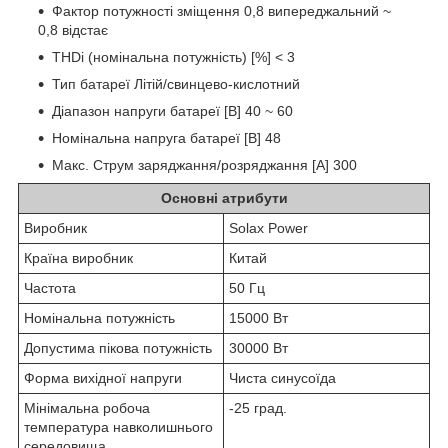
Фактор потужності зміщення 0,8 випереджальний ~
0,8 відстає
THDi (номінальна потужність) [%] < 3
Тип батареї Літій/свинцево-кислотний
Діапазон напруги батареї [В] 40 ~ 60
Номінальна напруга батареї [В] 48
Макс. Струм заряджання/розряджання [A] 300
Основні атрибути
Виробник
Solax Power
Країна виробник
Китай
Частота
50 Гц
Номінальна потужність
15000 Вт
Допустима пікова потужність
30000 Вт
Форма вихідної напруги
Чиста синусоїда
Мінімальна робоча
-25 град.
температура навколишнього
середовища