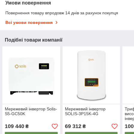
Умови повернення
Повернення товару впродовж 14 днів за рахунок покупця
Всі умови повернення
Подібні товари компанії
Мережевий інвертор Solis-
Мережевий інвертор
Три
S5-GC50K
SOLIS-3P15K-4G
висо
інве
SG0
109 440
69 312
100
₴
₴
EU в