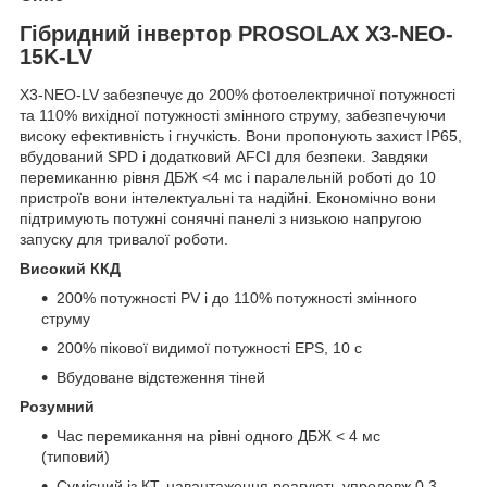
Гібридний інвертор PROSOLAX X3-NEO-
15K-LV
X3-NEO-LV забезпечує до 200% фотоелектричної потужності
та 110% вихідної потужності змінного струму, забезпечуючи
високу ефективність і гнучкість. Вони пропонують захист IP65,
вбудований SPD і додатковий AFCI для безпеки. Завдяки
перемиканню рівня ДБЖ <4 мс і паралельній роботі до 10
пристроїв вони інтелектуальні та надійні. Економічно вони
підтримують потужні сонячні панелі з низькою напругою
запуску для тривалої роботи.
Високий ККД
200% потужності PV і до 110% потужності змінного
струму
200% пікової видимої потужності EPS, 10 с
Вбудоване відстеження тіней
Розумний
Час перемикання на рівні одного ДБЖ < 4 мс
(типовий)
Сумісний із КТ, навантаження реагують упродовж 0,3