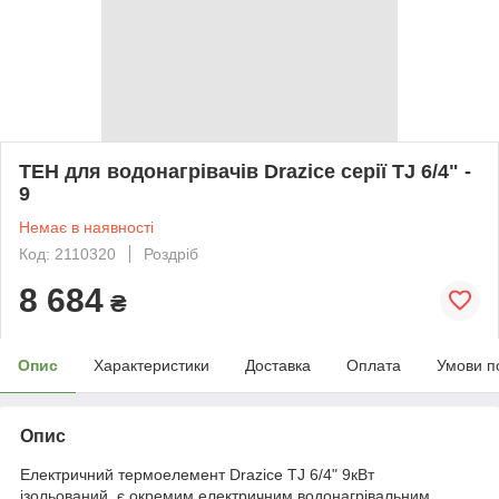
ТЕН для водонагрівачів Drazice серії TJ 6/4" -
9
Немає в наявності
Код: 2110320
Роздріб
8 684
₴
Опис
Характеристики
Доставка
Оплата
Умови п
Опис
Електричний термоелемент Drazice TJ 6/4" 9кВт
ізольований, є окремим електричним водонагрівальним