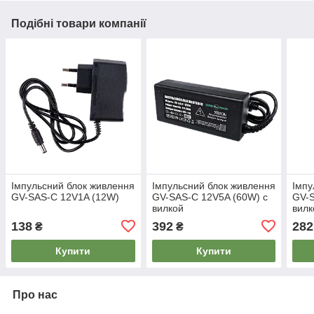
Подібні товари компанії
Імпульсний блок живлення
Імпульсний блок живлення
Імпу
GV-SAS-С 12V1A (12W)
GV-SAS-C 12V5A (60W) с
GV-S
вилкой
вилк
138
392
282
₴
₴
Купити
Купити
Про нас