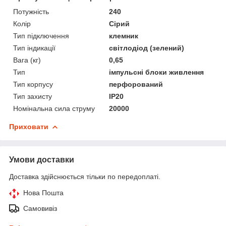
Потужність
240
Колір
Сірий
Тип підключення
клемник
Тип індикації
світлодіод (зелений)
Вага (кг)
0,65
Тип
імпульсні блоки живлення
Тип корпусу
перфорований
Тип захисту
IP20
Номінальна сила струму
20000
Приховати
Умови доставки
Доставка здійснюється тільки по передоплаті.
Нова Пошта
Самовивіз