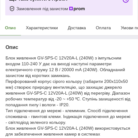
Замовлення під захистом
Опис
Характеристики
Доставка
Оплата
Умови п
Опис
Блок живлення GV-SPS-C 12V20A-L (240W) з імпульсним
входом 110-240 У дає на виході наступні параметри
електричного струму 12 В / 20000 mА (240W). Обладнаний
захистом від коротких замикань.
Перфорований корпус сірого кольору (габарити 200х110х50
мм) створює природну вентиляцію, що захищає джерело
живлення GV-SPS-C 12V20A-L (240W) від перегріву. Діапазон
робочих температур від -20 ~ +50 ºС. Ступінь захищеності від
попадання пилу і вологи - IP20.
Тип підключення до мережі - клеммник. Спосіб підключення
споживача - гвинтові клеми. Індикація підключення до мережі
- світлодіод зеленого кольору.
Блок живлення GV-SPS-C 12V20A-L (240W) використовується
для забезпечення живлення камер в системах