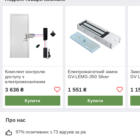
Комплект контролю
Електромагнітний замок
Замо
доступу з
GV-LEMG-350 Silver
GV 
електромеханічним
замком GV-512
3 636
1 551
1 1
₴
₴
Купити
Купити
Про нас
97% позитивних з 73 відгуків за рік