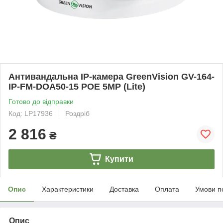
Антивандальна IP-камера GreenVision GV-164-
IP-FM-DOA50-15 POE 5MP (Lite)
Готово до відправки
Код: LP17936
Роздріб
2 816
₴
Купити
Опис
Характеристики
Доставка
Оплата
Умови п
Опис