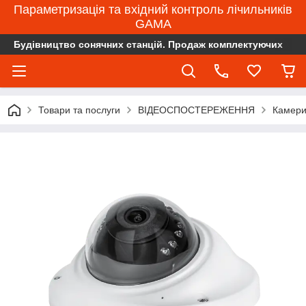
Параметризація та вхідний контроль лічильників
GAMA
Будівництво сонячних станцій. Продаж комплектуючих
Товари та послуги
ВІДЕОСПОСТЕРЕЖЕННЯ
Камери