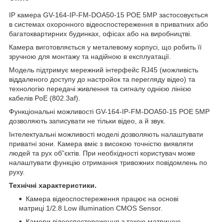
IP камера GV-164-IP-FM-DOA50-15 POE 5MP застосовується
в системах охоронного відеоспостереження в приватних або
багатоквартирних будинках, офісах або на виробництві.
Камера виготовляється у металевому корпусі, що робить її
зручною для монтажу та надійною в експлуатації.
Модель підтримує мережний інтерфейс RJ45 (можливість
віддаленого доступу до настройок та перегляду відео) та
технологію передачі живлення та сигналу однією лінією
кабелів PoE (802.3af).
Функціональні можливості GV-164-IP-FM-DOA50-15 POE 5MP
дозволяють записувати не тільки відео, а й звук.
Інтелектуальні можливості моделі дозволяють налаштувати
приватні зони. Камера вміє з високою точністю виявляти
людей та рух об”єктів. При необхідності користувач може
налаштувати функцію отримання тривожних повідомлень по
руху.
Технічні характеристики.
Камера відеоспостереження працює на основі
матриці 1/2.8 Low illumination CMOS Sensor.
Камери відеоспостереження з такою матрицею