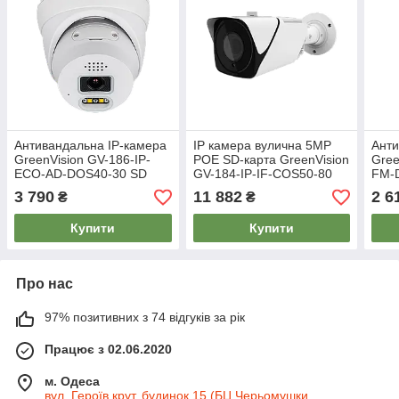
Антивандальна IP-камера
IP камера вулична 5MP
Анти
GreenVision GV-186-IP-
POE SD-карта GreenVision
Gree
ECO-AD-DOS40-30 SD
GV-184-IP-IF-COS50-80
FM-
VMA
(Lite
3 790
11 882
2 6
₴
₴
Купити
Купити
Про нас
97% позитивних з 74 відгуків за рік
Працює з 02.06.2020
м. Одеса
вул. Героїв крут, будинок 15 (БЦ Черьомушки,