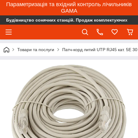
Параметризація та вхідний контроль лічильників
GAMA
Будівництво сонячних станцій. Продаж комплектуючих
Товари та послуги
Патч-корд литий UTP RJ45 кат. 5Е 30