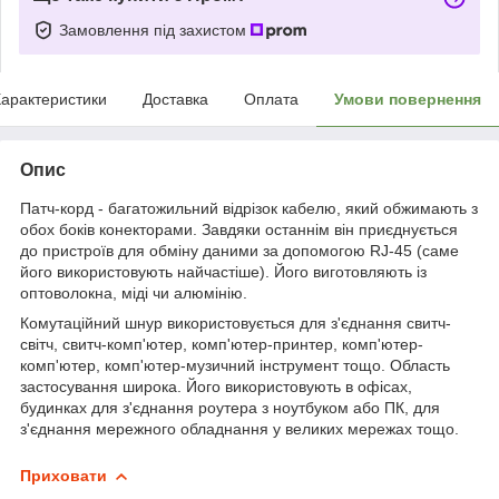
Замовлення під захистом
арактеристики
Доставка
Оплата
Умови повернення
Опис
Патч-корд - багатожильний відрізок кабелю, який обжимають з
обох боків конекторами. Завдяки останнім він приєднується
до пристроїв для обміну даними за допомогою RJ-45 (саме
його використовують найчастіше). Його виготовляють із
оптоволокна, міді чи алюмінію.
Комутаційний шнур використовується для з'єднання свитч-
світч, свитч-комп'ютер, комп'ютер-принтер, комп'ютер-
комп'ютер, комп'ютер-музичний інструмент тощо. Область
застосування широка. Його використовують в офісах,
будинках для з'єднання роутера з ноутбуком або ПК, для
з'єднання мережного обладнання у великих мережах тощо.
Приховати