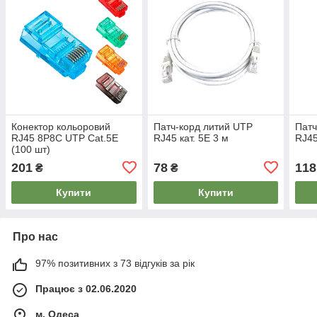
Конектор кольоровий
Патч-корд литий UTP
Патч
RJ45 8P8C UTP Cat.5E
RJ45 кат. 5Е 3 м
RJ45
(100 шт)
201
78
118
₴
₴
Купити
Купити
Про нас
97% позитивних з 73 відгуків за рік
Працює з 02.06.2020
м. Одеса