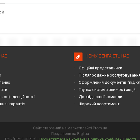
 ₴
НАС
ЧОМУ ОБИРАЮТЬ НАС
Офіційні представники
и
Післяпродажне обслуговування 
панію
Оформлення документів "під к
кати
Гнучка система знижок і акцій
 конфіденційності
Досвід нашої команди
ня і гарантія
Широкий асортимент
Сайт створений на маркетплейсі
Prom.ua
Продавець на Bigl.ua
ТОВ "ПРОЕНЕРГО" |
Поскаржитися на контент
|
Політика конфіденційності