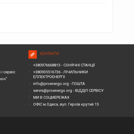
КОНТАКТИ
+380976668813 - СОНЯЧНІ СТАНЦІЇ
і сервіс
+380935516736 - ЛІЧИЛЬНИКИ
ЕЛЛЕКТРОЕНЕРГІІ
люч"
info@proenergo.org - ПОШТА
servis@proenergo.org - ВІДДІЛ СЕРВІСУ
МИ В СОЦМЕРЕЖАХ
ОФІС м.Одеса, вул. Героїв крутий 15