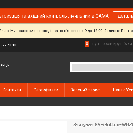
тризація та вхідний контроль лічильників GAMA
детал
й час. Ми працюємо з понеділка по пʼятницю з 9 до 18:00. Залиште Ваш 
вул. Героїв крут, буд
 666-78-13
анцій.
Контакти
Сертифікати
Зелений тариф
Наші об'є
Зчитувач GV-iButton-WG