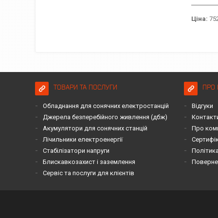
Ціна:
752
ТОВАРИ ТА ПОСЛУГИ
ПРО 
Обладнання для сонячних електростанцій
Відгуки
Джерела безперебійного живлення (дбж)
Контакт
Акумулятори для сонячних станцій
Про ком
Лічильники електроенергії
Сертифі
Стабілізатори напруги
Політика
Блискавкозахист і заземлення
Повернен
Сервіс та послуги для клієнтів