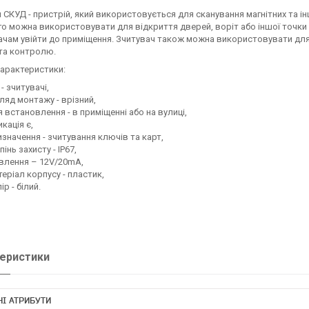
 СКУД - пристрій, який використовується для сканування магнітних та і
го можна використовувати для відкриття дверей, воріт або іншої точк
ачам увійти до приміщення. Зчитувач також можна використовувати для
та контролю.
 характеристики:
 - зчитувачі,
ляд монтажу - врізний,
 встановлення - в приміщенні або на вулиці,
икація є,
значення - зчитування ключів та карт,
пінь захисту - IP67,
влення – 12V/20mA,
еріал корпусу - пластик,
ір - білий.
еристики
І АТРИБУТИ