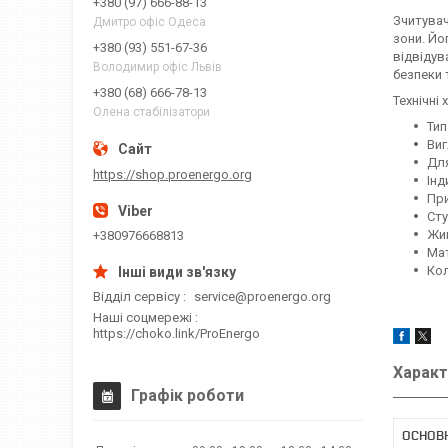
+380 (97) 666-88-13
Зчитувач
Дмитро офіс Одеса
зони. Йо
+380 (93) 551-67-36
відвідув
Володимир офіс Львів
безпеки 
+380 (68) 666-78-13
Технічні
Олена стабілізатори
Тип
Виг
Для
https://shop.proenergo.org
Інд
При
Сту
Жи
+380976668813
Мат
Кол
Відділ сервісу
service@proenergo.org
Наші соцмережі
https://choko.link/ProEnergo
Характ
Графік роботи
ОСНОВН