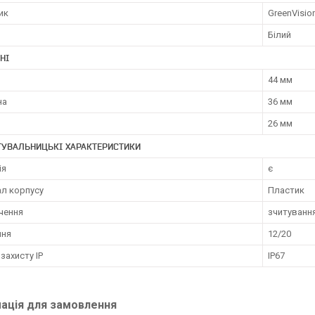
ик
GreenVisio
Білий
НІ
44 мм
на
36 мм
26 мм
ТУВАЛЬНИЦЬКІ ХАРАКТЕРИСТИКИ
ія
є
ал корпусу
Пластик
чення
зчитування
ння
12/20
 захисту IP
IP67
ація для замовлення