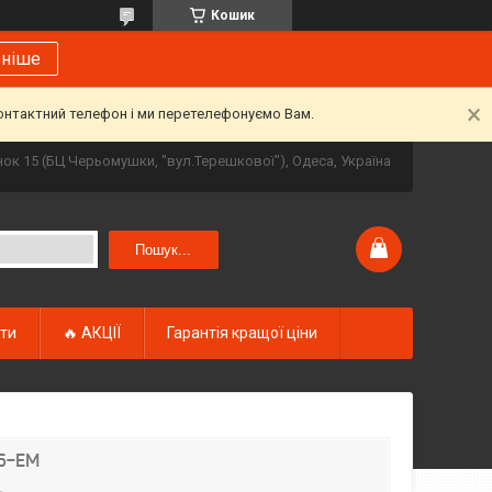
Кошик
ьніше
контактний телефон і ми перетелефонуємо Вам.
инок 15 (БЦ Черьомушки, "вул.Терешкової"), Одеса, Україна
Пошук...
кти
🔥 АКЦІЇ
Гарантія кращої ціни
26-EM