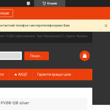
Кошик
ьніше
контактний телефон і ми перетелефонуємо Вам.
инок 15 (БЦ Черьомушки, "вул.Терешкової"), Одеса, Україна
Пошук...
кти
🔥 АКЦІЇ
Гарантія кращої ціни
PV80-110 silver