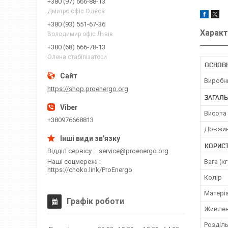
+380 (97) 666-88-13
Дмитро офіс Одеса
+380 (93) 551-67-36
Характ
Володимир офіс Львів
+380 (68) 666-78-13
Олена стабілізатори
ОСНОВ
Виробн
https://shop.proenergo.org
ЗАГАЛЬ
Висота
+380976668813
Довжи
КОРИС
Відділ сервісу
service@proenergo.org
Наші соцмережі
Вага (кг
https://choko.link/ProEnergo
Колір
Матері
Графік роботи
Живле
Розділь