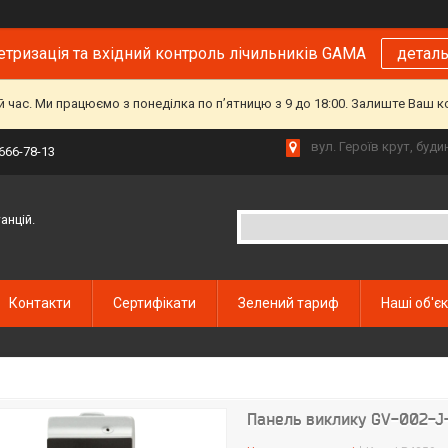
тризація та вхідний контроль лічильників GAMA
детал
й час. Ми працюємо з понеділка по пʼятницю з 9 до 18:00. Залиште Ваш 
вул. Героїв крут, буд
 666-78-13
анцій.
Контакти
Сертифікати
Зелений тариф
Наші об'є
Панель виклику GV-002-J-