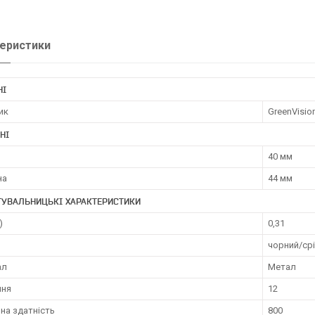
еристики
НІ
ик
GreenVisio
НІ
40 мм
на
44 мм
ТУВАЛЬНИЦЬКІ ХАРАКТЕРИСТИКИ
)
0,31
чорний/ср
ал
Метал
ння
12
на здатність
800