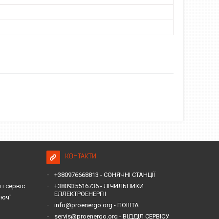
КОНТАКТИ
+380976668813 - СОНЯЧНІ СТАНЦІЇ
і сервіс
+380935516736 - ЛІЧИЛЬНИКИ
ЕЛЛЕКТРОЕНЕРГІІ
люч"
info@proenergo.org - ПОШТА
servis@proenergo.org - ВІДДІЛ СЕРВІСУ