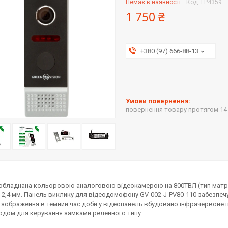
Немає в наявності
Код:
LP4359
1 750 ₴
+380 (97) 666-88-13
повернення товару протягом 14
обладнана кольоровою аналоговою відеокамерою на 800ТВЛ (тип матри
2,4 мм. Панель виклику для відеодомофону GV-002-J-PV80-110 забезпеч
 зображення в темний час доби у відеопанель вбудовано інфрачервоне п
одом для керування замками релейного типу.