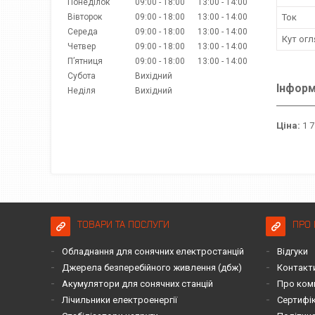
Понеділок
09:00
18:00
13:00
14:00
Вівторок
09:00
18:00
13:00
14:00
Ток
Середа
09:00
18:00
13:00
14:00
Кут огл
Четвер
09:00
18:00
13:00
14:00
Пʼятниця
09:00
18:00
13:00
14:00
Субота
Вихідний
Інформ
Неділя
Вихідний
Ціна:
1 7
ТОВАРИ ТА ПОСЛУГИ
ПРО 
Обладнання для сонячних електростанцій
Відгуки
Джерела безперебійного живлення (дбж)
Контакт
Акумулятори для сонячних станцій
Про ком
Лічильники електроенергії
Сертифі