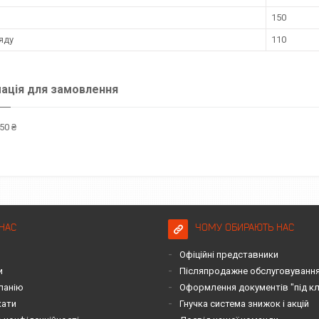
150
яду
110
ація для замовлення
50 ₴
НАС
ЧОМУ ОБИРАЮТЬ НАС
Офіційні представники
и
Післяпродажне обслуговування 
панію
Оформлення документів "під к
кати
Гнучка система знижок і акцій