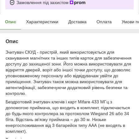
Замовлення під захистом
Опис
Характеристики
Доставка
Оплата
Умови п
Опис
Зчитувач СКУД - пристрій, який використовується для
сканування магнітних та інших типів карток для забезпечення
доступу до захищеної зони. Його можна використовувати для
відкриття дверей, воріт або іншої точки доступу, що дозволяє
уповноваженому персоналу або відвідувачам увійти до
приміщення. Зчитувач також можна використовувати для
автентифікації, забезпечуючи додатковий рівень безпеки та
контролю.
Бездротовий зчитувач ключів і карт Mifare 433 МГц з
допомогою приймача, що входить в комплект, підключається
до будь-якого контролера за протоколом Wiegand 26 або 34
біта. Відстань зв'язку приймача – до 30 м. Низьке
енергоспоживання від 3 батарейок типу ААА (не входять в
комплект).