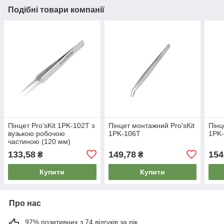
Подібні товари компанії
Пінцет Pro'sKit 1PK-102T з
Пінцет монтажний Pro'sKit
Пінц
вузькою робочою
1PK-106T
1PK-
частиною (120 мм)
133,58
149,78
154
₴
₴
Купити
Купити
Про нас
97% позитивних з 74 відгуків за рік