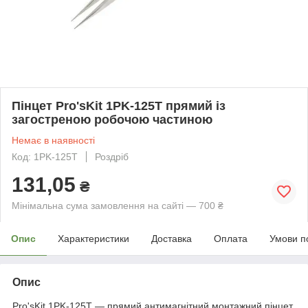
Пінцет Pro'sKit 1PK-125T прямий із
загостреною робочою частиною
Немає в наявності
Код: 1PK-125T
Роздріб
131,05
₴
Мінімальна сума замовлення на сайті — 700 ₴
Опис
Характеристики
Доставка
Оплата
Умови п
Опис
Pro'sKit 1PK-125T — прямий антимагнітний монтажний пінцет