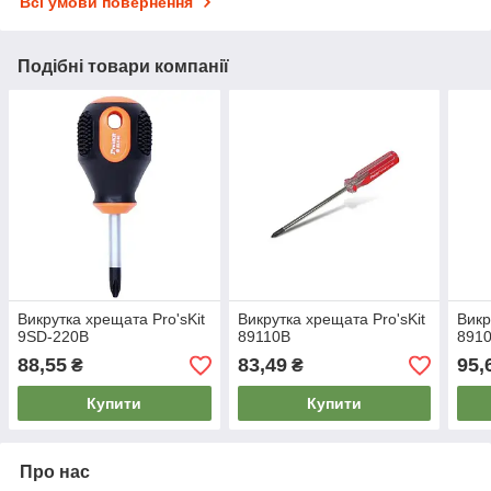
Всі умови повернення
Подібні товари компанії
Викрутка хрещата Pro'sKit
Викрутка хрещата Pro'sKit
Викр
9SD-220B
89110B
891
88,55
83,49
95,
₴
₴
Купити
Купити
Про нас