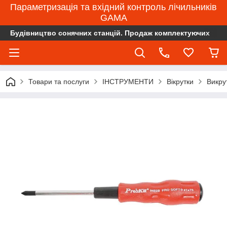
Параметризація та вхідний контроль лічильників
GAMA
Будівництво сонячних станцій. Продаж комплектуючих
Товари та послуги
ІНСТРУМЕНТИ
Вікрутки
Викру