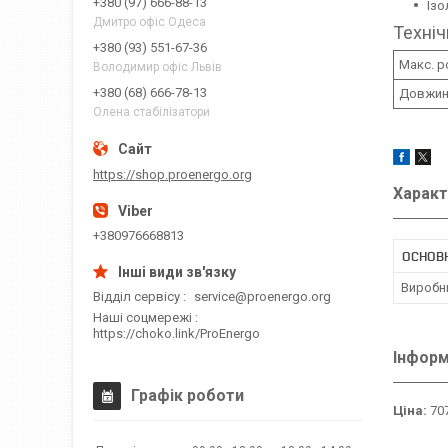
+380 (97) 666-88-13
Ізо
Дмитро офіс Одеса
Техніч
+380 (93) 551-67-36
Макс. р
Володимир офіс Львів
+380 (68) 666-78-13
Довжин
Олена стабілізатори
https://shop.proenergo.org
Характ
+380976668813
ОСНОВ
Виробн
Відділ сервісу
service@proenergo.org
Наші соцмережі
https://choko.link/ProEnergo
Інформ
Графік роботи
Ціна:
707