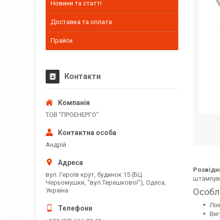
Новини та статті
Доставка та оплата
Прайси
Контакти
ТОВ "ПРОЕНЕРГО"
Андрій
Розвідни
вул. Героїв крут, будинок 15 (БЦ
штампува
Черьомушки, "вул.Терешкової"), Одеса,
Україна
Особл
Лін
Виг