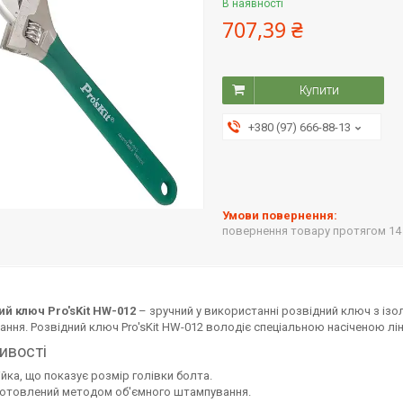
В наявності
707,39 ₴
Купити
+380 (97) 666-88-13
повернення товару протягом 14
й ключ Pro'sKit HW-012
– зручний у використанні розвідний ключ з і
ння. Розвідний ключ Pro'sKit HW-012 володіє спеціальною насіченою лін
ивості
ійка, що показує розмір голівки болта.
отовлений методом об'ємного штампування.