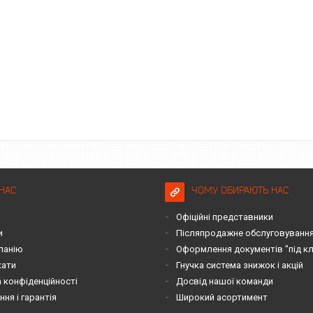
НАС
ЧОМУ ОБИРАЮТЬ НАС
Офіційні представники
и
Післяпродажне обслуговування 
панію
Оформлення документів "під к
кати
Гнучка система знижок і акцій
 конфіденційності
Досвід нашої команди
ня і гарантія
Широкий асортимент