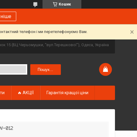
Кошик
ьніше
контактний телефон і ми перетелефонуємо Вам.
инок 15 (БЦ Черьомушки, "вул.Терешкової"), Одеса, Україна
Пошук...
кти
🔥 АКЦІЇ
Гарантія кращої ціни
HW-012