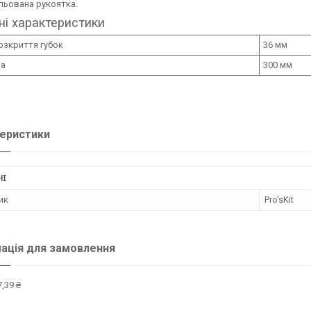
льована рукоятка.
ні характеристики
озкриття губок
36 мм
а
300 мм
еристики
НІ
ик
Pro'sKit
ація для замовлення
,39 ₴