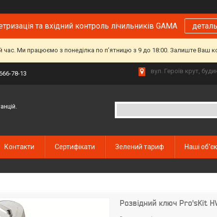
тризація та вхідний контроль лічильників GAMA
детал
й час. Ми працюємо з понеділка по пʼятницю з 9 до 18:00. Залиште Ваш 
вул. Героїв крут, буд
 666-78-13
анцій.
Контакти
Сертифікати
Зелений тариф
Наші об'є
Розвідний ключ Pro'sKit 