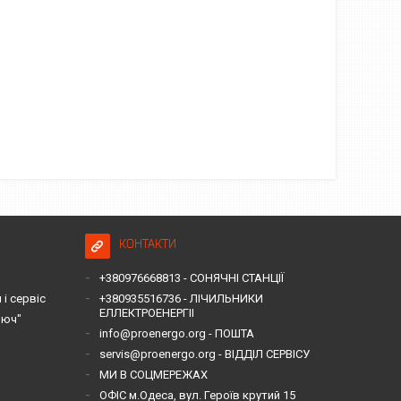
КОНТАКТИ
+380976668813 - СОНЯЧНІ СТАНЦІЇ
і сервіс
+380935516736 - ЛІЧИЛЬНИКИ
ЕЛЛЕКТРОЕНЕРГІІ
люч"
info@proenergo.org - ПОШТА
servis@proenergo.org - ВІДДІЛ СЕРВІСУ
МИ В СОЦМЕРЕЖАХ
ОФІС м.Одеса, вул. Героїв крутий 15