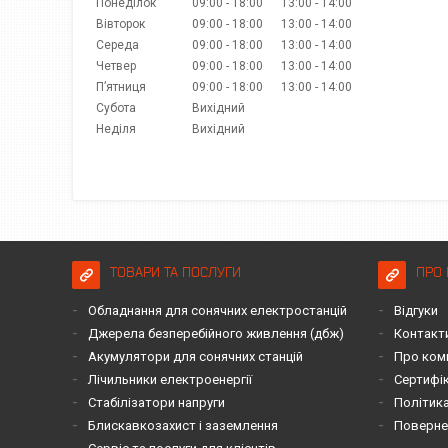
Понеділок
09:00
18:00
13:00
14:00
Вівторок
09:00
18:00
13:00
14:00
Середа
09:00
18:00
13:00
14:00
Четвер
09:00
18:00
13:00
14:00
Пʼятниця
09:00
18:00
13:00
14:00
Субота
Вихідний
Неділя
Вихідний
ТОВАРИ ТА ПОСЛУГИ
ПРО 
Обладнання для сонячних електростанцій
Відгуки
Джерела безперебійного живлення (дбж)
Контакт
Акумулятори для сонячних станцій
Про ком
Лічильники електроенергії
Сертифі
Стабілізатори напруги
Політика
Блискавкозахист і заземлення
Повернен