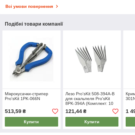
Всі умови повернення
Подібні товари компанії
Мікрокусачки-стрипер
Лезо Pro'sKit 508-394A-B
Крим
Pro'sKit 1PK-066N
для скальпеля Pro'sKit
301
8PK-394А (Комплект: 10
шт.)
513,59
121,44
1 4
₴
₴
Купити
Купити