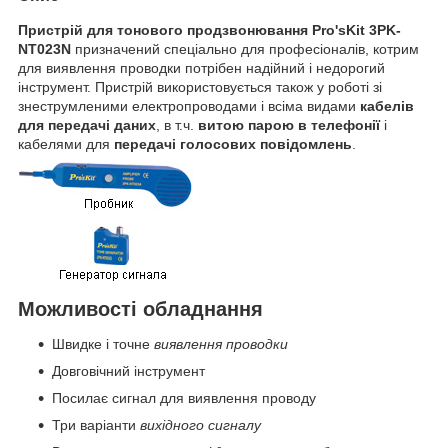
Пристрій для тонового продзвонювання Pro'sKit 3PK-
NT023N
призначений спеціально для професіоналів, котрим
для виявлення проводки потрібен надійний і недорогий
інструмент. Пристрій використовується також у роботі зі
знеструмленими електропроводами і всіма видами
кабелів
для передачі даних
, в т.ч.
витою парою в телефонії
і
кабелями для
передачі голосових повідомлень
.
Можливості обладнання
Швидке і точне
виявлення проводки
Довговічний інструмент
Посилає сигнал для виявлення проводу
Три варіанти
вихідного сигналу