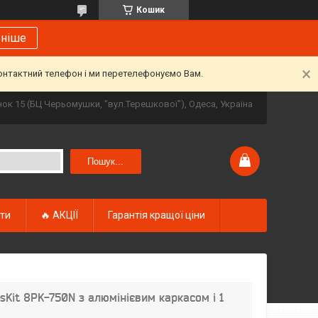
Кошик
ьніше
контактний телефон і ми перетелефонуємо Вам.
инок 15 (БЦ Черьомушки, "вул.Терешкової"), Одеса, Україна
Пошук...
кти
🔥 АКЦІЇ
Гарантія кращої ціни
'sKit 8PK-750N з алюмінієвим каркасом і 1