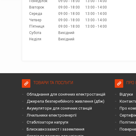
Понеділок
09:00
18:00
13:00
14:00
Вівторок
09:00
18:00
13:00
14:00
Середа
09:00
18:00
13:00
14:00
Четвер
09:00
18:00
13:00
14:00
Пʼятниця
09:00
18:00
13:00
14:00
Субота
Вихідний
Неділя
Вихідний
ТОВАРИ ТА ПОСЛУГИ
ПРО 
Обладнання для сонячних електростанцій
Відгуки
Джерела безперебійного живлення (дбж)
Контакт
Акумулятори для сонячних станцій
Про ком
Лічильники електроенергії
Сертифі
Стабілізатори напруги
Політика
Блискавкозахист і заземлення
Повернен