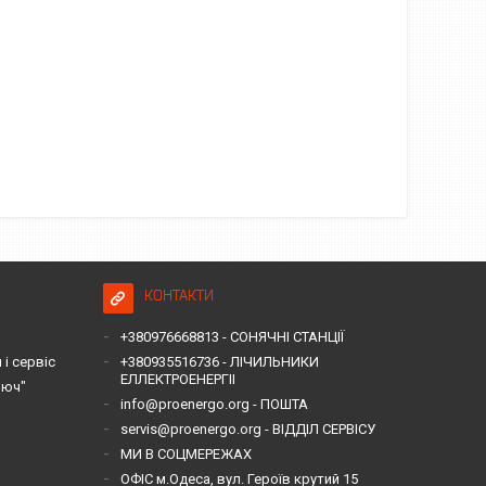
КОНТАКТИ
+380976668813 - СОНЯЧНІ СТАНЦІЇ
і сервіс
+380935516736 - ЛІЧИЛЬНИКИ
ЕЛЛЕКТРОЕНЕРГІІ
люч"
info@proenergo.org - ПОШТА
servis@proenergo.org - ВІДДІЛ СЕРВІСУ
МИ В СОЦМЕРЕЖАХ
ОФІС м.Одеса, вул. Героїв крутий 15