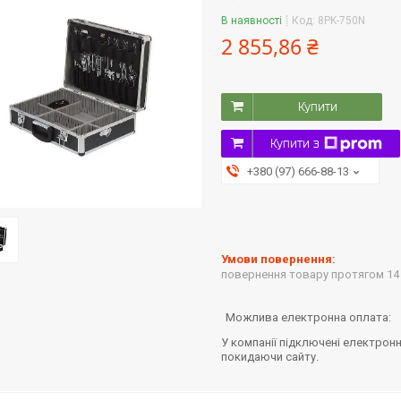
В наявності
Код:
8PK-750N
2 855,86 ₴
Купити
Купити з
+380 (97) 666-88-13
повернення товару протягом 14
У компанії підключені електронн
покидаючи сайту.