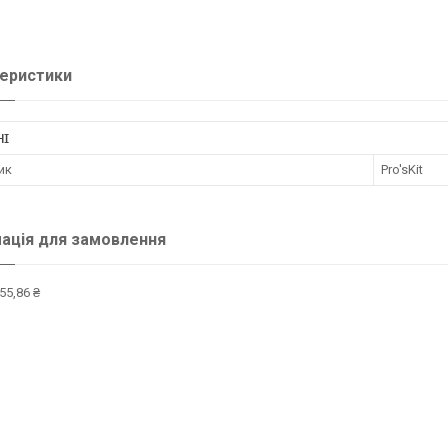
еристики
НІ
ик
Pro'sKit
ація для замовлення
55,86 ₴