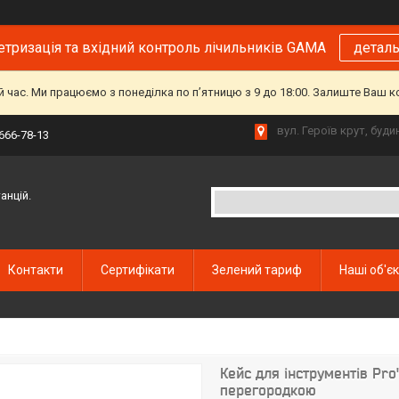
тризація та вхідний контроль лічильників GAMA
детал
й час. Ми працюємо з понеділка по пʼятницю з 9 до 18:00. Залиште Ваш 
вул. Героїв крут, буд
 666-78-13
анцій.
Контакти
Сертифікати
Зелений тариф
Наші об'є
Кейс для інструментів Pro
перегородкою