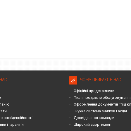
НАС
ЧОМУ ОБИРАЮТЬ НАС
Офіційні представники
и
Післяпродажне обслуговування 
панію
Оформлення документів "під к
кати
Гнучка система знижок і акцій
 конфіденційності
Досвід нашої команди
ня і гарантія
Широкий асортимент