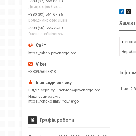
+380 (97) 666-88-13
Дмитро офіс Одеса
+380 (93) 551-67-36
Володимир офіс Львів
Характ
+380 (68) 666-78-13
Олена стабілізатори
ОСНОВ
Виробн
https://shop.proenergo.org
+380976668813
Інформ
Ціна:
2 8
Відділ сервісу
service@proenergo.org
Наші соцмережі
https://choko.link/ProEnergo
Графік роботи