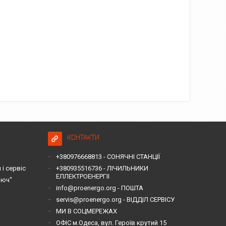
КОНТАКТИ
+380976668813 - СОНЯЧНІ СТАНЦІЇ
і сервіс
+380935516736 - ЛІЧИЛЬНИКИ
ЕЛЛЕКТРОЕНЕРГІІ
люч"
info@proenergo.org - ПОШТА
servis@proenergo.org - ВІДДІЛ СЕРВІСУ
МИ В СОЦМЕРЕЖАХ
ОФІС м.Одеса, вул. Героїв крутий 15