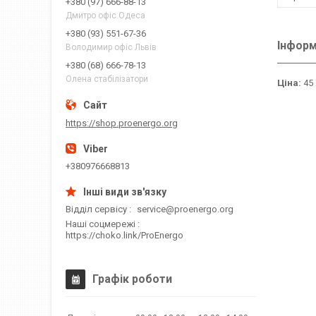
+380 (97) 666-88-13
Дмитро офіс Одеса
+380 (93) 551-67-36
Інформ
Володимир офіс Львів
+380 (68) 666-78-13
Олена стабілізатори
Ціна:
45 
https://shop.proenergo.org
+380976668813
Відділ сервісу
service@proenergo.org
Наші соцмережі
https://choko.link/ProEnergo
Графік роботи