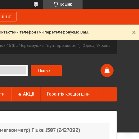
Кошик
ьніше
контактний телефон і ми перетелефонуємо Вам.
инок 15 (БЦ Черьомушки, "вул.Терешкової"), Одеса, Україна
Пошук...
кти
🔥 АКЦІЇ
Гарантія кращої ціни
(мегаомметр) Fluke 1507 (2427890)