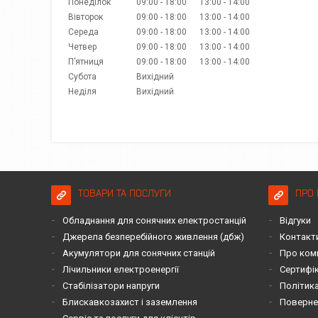
Понеділок
09:00
18:00
13:00
14:00
Вівторок
09:00
18:00
13:00
14:00
Середа
09:00
18:00
13:00
14:00
Четвер
09:00
18:00
13:00
14:00
Пʼятниця
09:00
18:00
13:00
14:00
Субота
Вихідний
Неділя
Вихідний
ТОВАРИ ТА ПОСЛУГИ
ПРО 
Обладнання для сонячних електростанцій
Відгуки
Джерела безперебійного живлення (дбж)
Контакт
Акумулятори для сонячних станцій
Про ком
Лічильники електроенергії
Сертифі
Стабілізатори напруги
Політика
Блискавкозахист і заземлення
Повернен