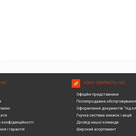
НАС
ЧОМУ ОБИРАЮТЬ НАС
Офіційні представники
и
Післяпродажне обслуговування 
панію
Оформлення документів "під к
кати
Гнучка система знижок і акцій
 конфіденційності
Досвід нашої команди
ня і гарантія
Широкий асортимент