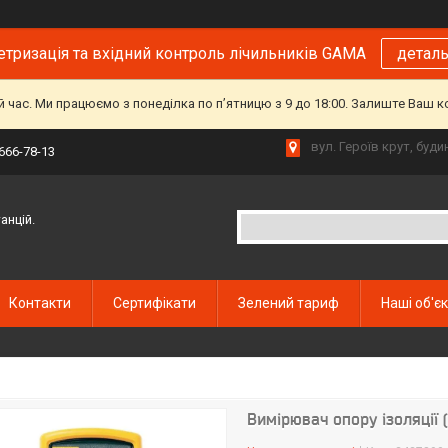
тризація та вхідний контроль лічильників GAMA
детал
й час. Ми працюємо з понеділка по пʼятницю з 9 до 18:00. Залиште Ваш 
вул. Героїв крут, буд
 666-78-13
анцій.
Контакти
Сертифікати
Зелений тариф
Наші об'є
Вимірювач опору ізоляції 