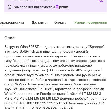
Замовлення під захистом
арактеристики
Доставка
Оплата
Умови повернення
Опис
Викрутка Wiha 305SF — двостулкова викрутка типу "Spanner"
з ручкою SoftFinish для підвищення ефективності й
ергономічних властивостей інструмента. Спеціальні гвинти
типу "спаннер" з антивандальним захистом застосовуються в
громадських та інших місцях, де небажане випадкове
втручання (напр. у ліфтах). Особливості До 40% підвищеної
ефективності Мультикомпонентна ергономічна ручка М'яке
нековзне покриття Робоча частина із загартованої хромованої
сталі CRM-72 Точно вивірені наконечники Максимальна
зручність використання Якість, гарантована професіоналами
Wiha Характеристики Розмір шліцьової гайки M1.7 M2 M2.3
M2.6 M3 M3.5 M4 M5 M6 M8 M10 Довжина робочої частини 80
80 90 90 100 100 100 125 125 150 150 Загальна довжина 184
184 201 201 211 218 218 243 243 274 274