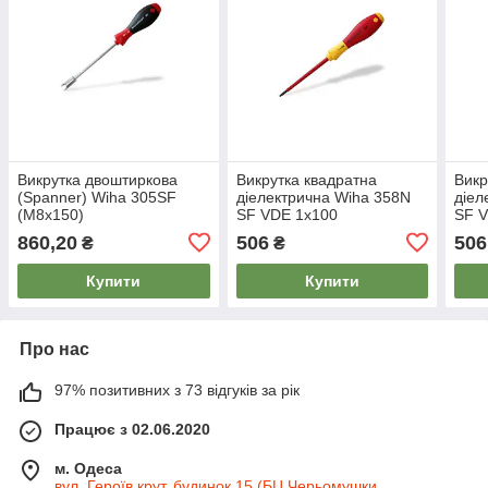
Викрутка двоштиркова
Викрутка квадратна
Викр
(Spanner) Wiha 305SF
діелектрична Wiha 358N
діел
(M8x150)
SF VDE 1x100
SF V
860,20
506
506
₴
₴
Купити
Купити
Про нас
97% позитивних з 73 відгуків за рік
Працює з 02.06.2020
м. Одеса
вул. Героїв крут, будинок 15 (БЦ Черьомушки,