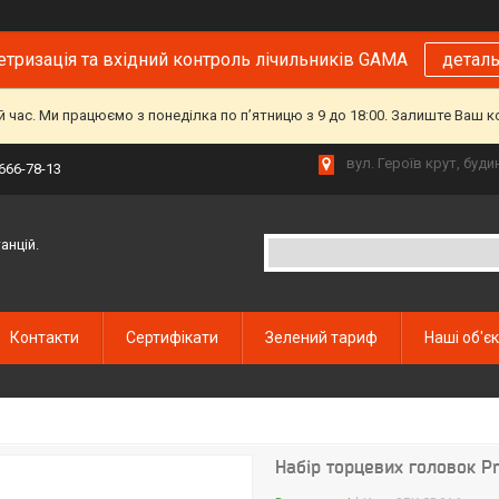
тризація та вхідний контроль лічильників GAMA
детал
й час. Ми працюємо з понеділка по пʼятницю з 9 до 18:00. Залиште Ваш 
вул. Героїв крут, буд
 666-78-13
анцій.
Контакти
Сертифікати
Зелений тариф
Наші об'є
Набір торцевих головок P