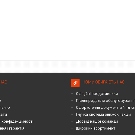
НАС
ЧОМУ ОБИРАЮТЬ НАС
Офіційні представники
и
Післяпродажне обслуговування 
панію
Оформлення документів "під к
кати
Гнучка система знижок і акцій
 конфіденційності
Досвід нашої команди
ня і гарантія
Широкий асортимент