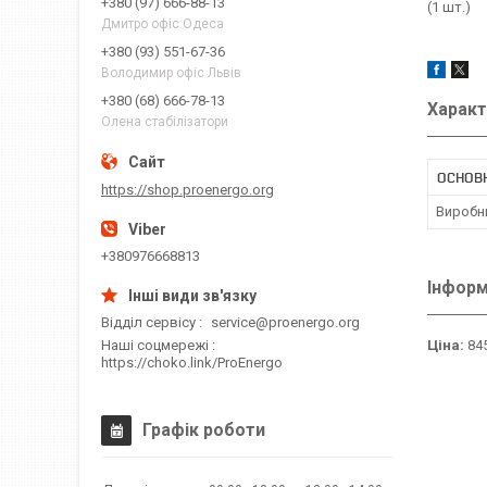
+380 (97) 666-88-13
(1 шт.)
Дмитро офіс Одеса
+380 (93) 551-67-36
Володимир офіс Львів
+380 (68) 666-78-13
Характ
Олена стабілізатори
ОСНОВ
https://shop.proenergo.org
Виробн
+380976668813
Інформ
Відділ сервісу
service@proenergo.org
Наші соцмережі
Ціна:
845
https://choko.link/ProEnergo
Графік роботи