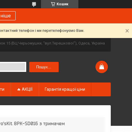
Кошик
ьніше
контактний телефон і ми перетелефонуємо Вам.
инок 15 (БЦ Черьомушки, "вул.Терешкової"), Одеса, Україна
Пошук...
кти
🔥 АКЦІЇ
Гарантія кращої ціни
ro'sKit 8PK-SD016 з тримачем