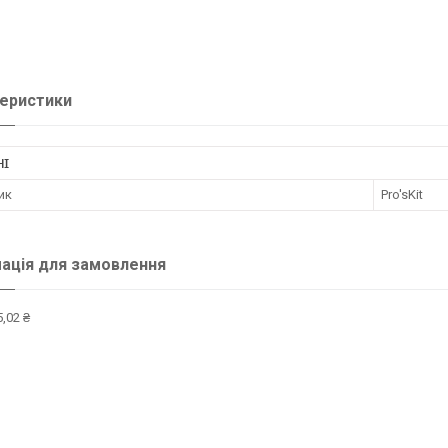
еристики
НІ
ик
Pro'sKit
ація для замовлення
,02 ₴