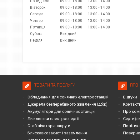
Понеділок
09:00
18:00
13:00
14:00
Вівторок
09:00
18:00
13:00
14:00
Середа
09:00
18:00
13:00
14:00
Четвер
09:00
18:00
13:00
14:00
Пʼятниця
09:00
18:00
13:00
14:00
Субота
Вихідний
Неділя
Вихідний
ТОВАРИ ТА ПОСЛУГИ
ПРО 
Обладнання для сонячних електростанцій
Відгуки
Джерела безперебійного живлення (дбж)
Контакт
Акумулятори для сонячних станцій
Про ком
Лічильники електроенергії
Сертифі
Стабілізатори напруги
Політика
Блискавкозахист і заземлення
Повернен