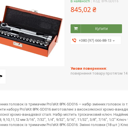
В наявності
Код:
8PK-SD016
845,02 ₴
Купити
+380 (97) 666-88-13
повернення товару протягом 14
інних головок із тримачем Pro'sKit 8PK-SD016 — набір змінних головок із
нти набору Pro'sKit 8PK-SD016 виготовлені з високоякісної хромо-ванаді
існої хромо-ванадієвої сталі. Набір містить тріскачковий ключ. Надійний
7, 8, 9,10,11,12 мм 3/16", 7/32", 1/4", 9/32", 5/16", 11/32", 3/8", 7/16", 1/2
інних головок із тримачем Pro'sKit 8PK-SD016: Змінні головки (18 шт.) Кл