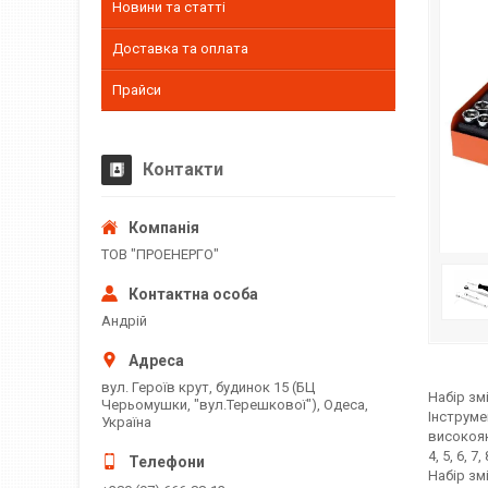
Новини та статті
Доставка та оплата
Прайси
Контакти
ТОВ "ПРОЕНЕРГО"
Андрій
вул. Героїв крут, будинок 15 (БЦ
Набір зм
Черьомушки, "вул.Терешкової"), Одеса,
Інструме
Україна
високояк
4, 5, 6, 
Набір зм