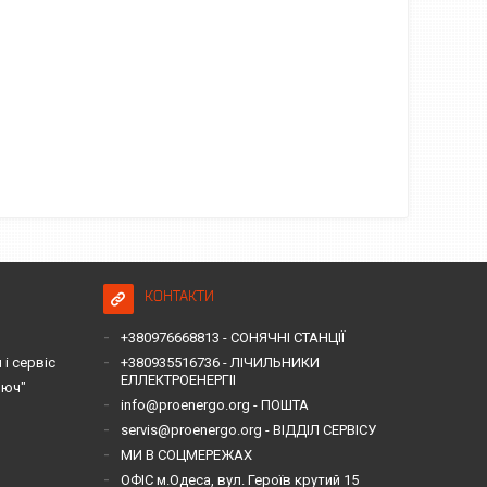
КОНТАКТИ
+380976668813 - СОНЯЧНІ СТАНЦІЇ
і сервіс
+380935516736 - ЛІЧИЛЬНИКИ
ЕЛЛЕКТРОЕНЕРГІІ
люч"
info@proenergo.org - ПОШТА
servis@proenergo.org - ВІДДІЛ СЕРВІСУ
МИ В СОЦМЕРЕЖАХ
ОФІС м.Одеса, вул. Героїв крутий 15