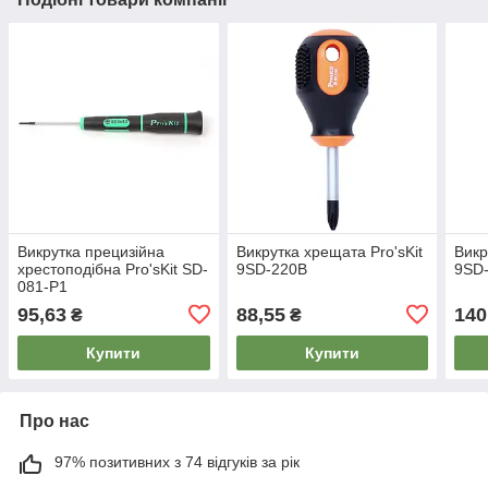
Викрутка прецизійна
Викрутка хрещата Pro'sKit
Викр
хрестоподібна Pro'sKit SD-
9SD-220B
9SD
081-P1
95,63
88,55
140
₴
₴
Купити
Купити
Про нас
97% позитивних з 74 відгуків за рік