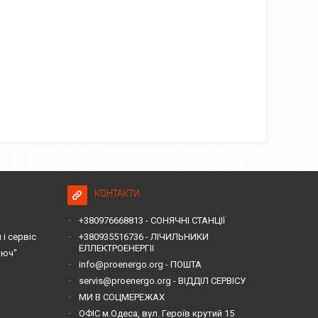
КОНТАКТИ
+380976668813 - СОНЯЧНІ СТАНЦІЇ
і сервіс
+380935516736 - ЛІЧИЛЬНИКИ
ЕЛЛЕКТРОЕНЕРГІІ
люч"
info@proenergo.org - ПОШТА
servis@proenergo.org - ВІДДІЛ СЕРВІСУ
МИ В СОЦМЕРЕЖАХ
ОФІС м.Одеса, вул. Героїв крутий 15