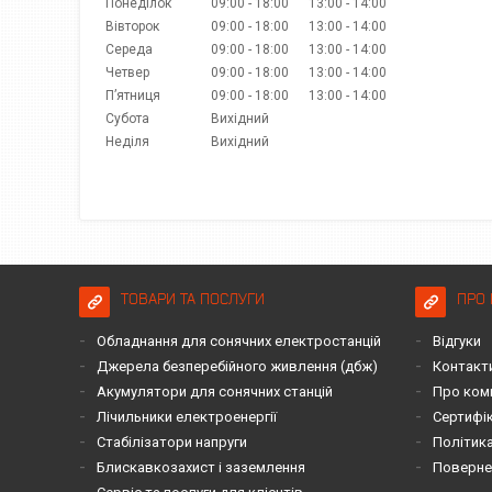
Понеділок
09:00
18:00
13:00
14:00
Вівторок
09:00
18:00
13:00
14:00
Середа
09:00
18:00
13:00
14:00
Четвер
09:00
18:00
13:00
14:00
Пʼятниця
09:00
18:00
13:00
14:00
Субота
Вихідний
Неділя
Вихідний
ТОВАРИ ТА ПОСЛУГИ
ПРО 
Обладнання для сонячних електростанцій
Відгуки
Джерела безперебійного живлення (дбж)
Контакт
Акумулятори для сонячних станцій
Про ком
Лічильники електроенергії
Сертифі
Стабілізатори напруги
Політика
Блискавкозахист і заземлення
Повернен