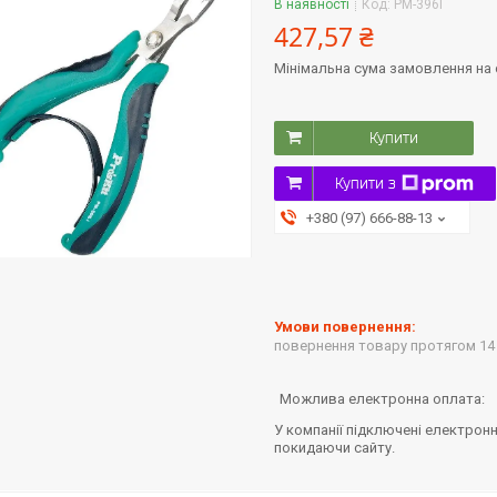
В наявності
Код:
PM-396I
427,57 ₴
Мінімальна сума замовлення на с
Купити
Купити з
+380 (97) 666-88-13
повернення товару протягом 14
У компанії підключені електронн
покидаючи сайту.