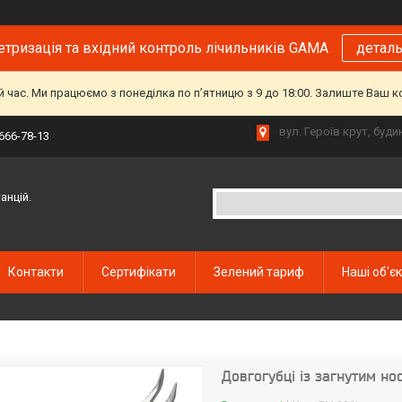
тризація та вхідний контроль лічильників GAMA
детал
й час. Ми працюємо з понеділка по пʼятницю з 9 до 18:00. Залиште Ваш 
вул. Героїв крут, буд
 666-78-13
анцій.
Контакти
Сертифікати
Зелений тариф
Наші об'є
Довгогубці із загнутим но