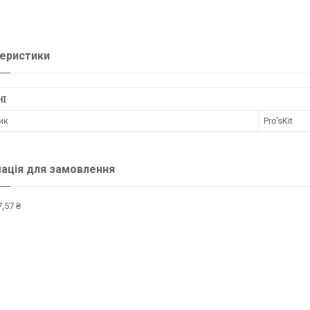
еристики
НІ
ик
Pro'sKit
ація для замовлення
,57 ₴