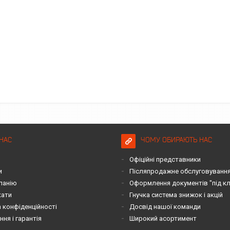
НАС
ЧОМУ ОБИРАЮТЬ НАС
Офіційні представники
и
Післяпродажне обслуговування 
панію
Оформлення документів "під к
кати
Гнучка система знижок і акцій
 конфіденційності
Досвід нашої команди
ня і гарантія
Широкий асортимент