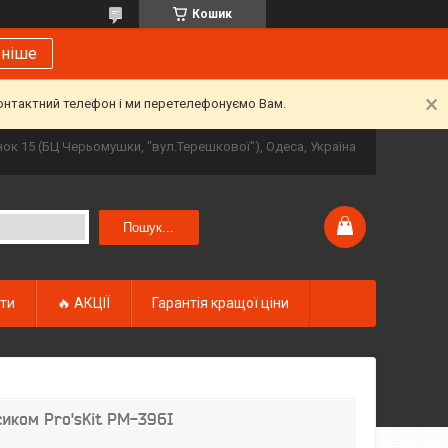
Кошик
ьніше
контактний телефон і ми перетелефонуємо Вам.
инок 15 (БЦ Черьомушки, "вул.Терешкової"), Одеса, Україна
Пошук...
кти
🔥 АКЦІЇ
Гарантія кращої ціни
сиком Pro'sKit PM-396I