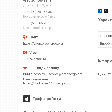
+380 (97) 666-88-13
Дмитро офіс Одеса
+380 (93) 551-67-36
Володимир офіс Львів
Характ
+380 (68) 666-78-13
Олена стабілізатори
ОСНОВ
https://shop.proenergo.org
Виробн
+380976668813
Інформ
Відділ сервісу
service@proenergo.org
Ціна:
427
Наші соцмережі
https://choko.link/ProEnergo
Графік роботи